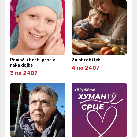
Pomoć u borbi protiv
Za obrok i lek
raka dojke
4 na 2407
3 na 2407