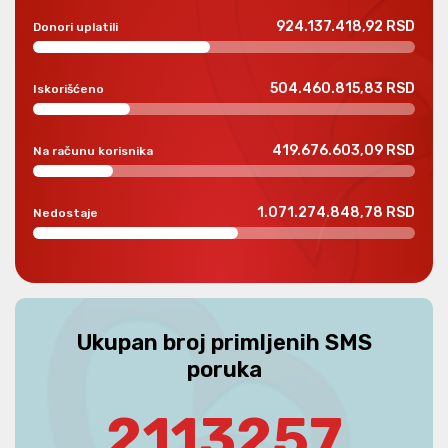
924.137.418,92 RSD
Donori uplatili
504.460.815,83 RSD
Iskorišćeno
419.676.603,09 RSD
Na računu korisnika
1.071.274.848,78 RSD
Nedostaje
Ukupan broj primljenih SMS
poruka
2113257