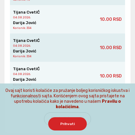
Tijana CvetiĆ
04.08.2026.
10.00 RSD
Darija Jović
Korisnik
: 334
Tijana CvetiĆ
04.08.2026.
10.00 RSD
Darija Jović
Korisnik
: 334
Tijana CvetiĆ
04.08.2026.
10.00 RSD
Darija Jović
Korisnik
: 334
Ovaj sajt koristi kolačiće za pružanje boljeg korisničkog iskustva i
funkcionalnosti sajta. Korišćenjem ovog sajta pristajete na
Mateja Janjic
upotrebu kolačića kako je navedeno u našem
Pravilu o
04.08.2026.
2332.00 RSD
kolačićima
.
Darija Jović
Korisnik
: 334
Pogledaj sve
Prihvati
Tijana CvetiĆ
04.08.2026.
10.00 RSD