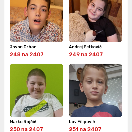
Jovan Orban
Andrej Petković
248 na 2407
249 na 2407
Marko Rajčić
Lav Filipović
250 na 2407
251 na 2407