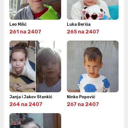
Leo Milić
Luka Beriša
261 na 2407
265 na 2407
Janja i Jakov Stankić
Ninko Popović
264 na 2407
267 na 2407