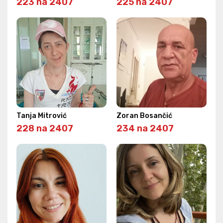
223 na 2407
225 na 2407
Tanja Mitrović
Zoran Bosančić
228 na 2407
234 na 2407