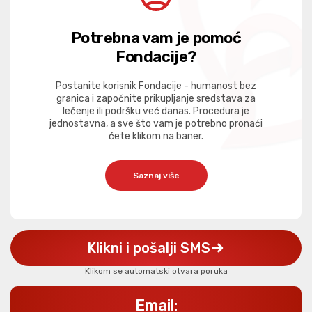
Potrebna vam je pomoć
Fondacije?
Postanite korisnik Fondacije - humanost bez
granica i započnite prikupljanje sredstava za
lečenje ili podršku već danas. Procedura je
jednostavna, a sve što vam je potrebno pronaći
ćete klikom na baner.
Saznaj više
Klikni i pošalji SMS
Klikom se automatski otvara poruka
Email: