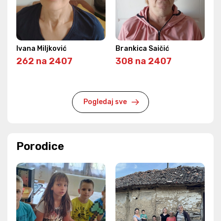
Ivana Miljković
Brankica Saičić
262 na 2407
308 na 2407
Pogledaj sve
Porodice