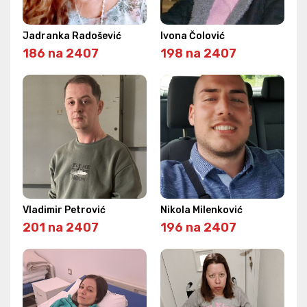
Jadranka Radošević
Ivona Čolović
186 na 2407
198 na 2407
Vladimir Petrović
Nikola Milenković
201 na 2407
196 na 2407