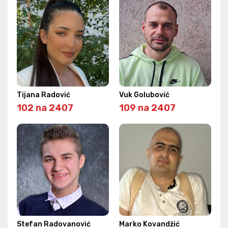
Tijana Radović
Vuk Golubović
102 na 2407
109 na 2407
Stefan Radovanović
Marko Kovandžić