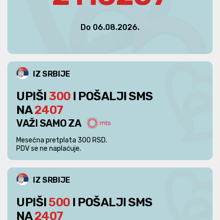
Do 06.08.2026.
IZ SRBIJE
UPIŠI
300
I POŠALJI SMS
NA
2407
VAŽI SAMO ZA
Mesečna pretplata 300 RSD.
PDV se ne naplaćuje.
IZ SRBIJE
UPIŠI
500
I POŠALJI SMS
NA
2407