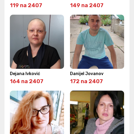
119 na 2407
149 na 2407
Dejana Ivković
Danijel Jovanov
164 na 2407
172 na 2407