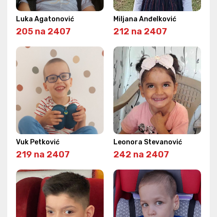
Luka Agatonović
Miljana Anđelković
205 na 2407
212 na 2407
Vuk Petković
Leonora Stevanović
219 na 2407
242 na 2407