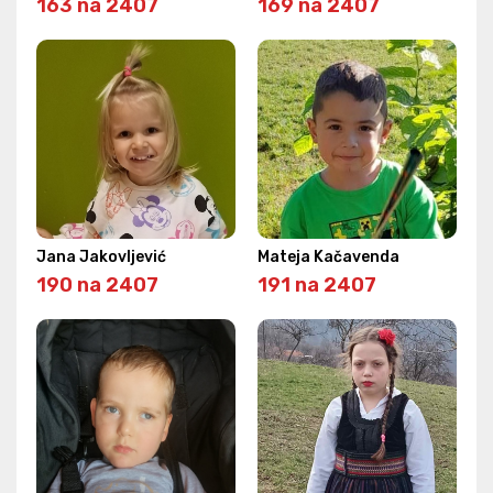
163 na 2407
169 na 2407
Jana Jakovljević
Mateja Kačavenda
190 na 2407
191 na 2407