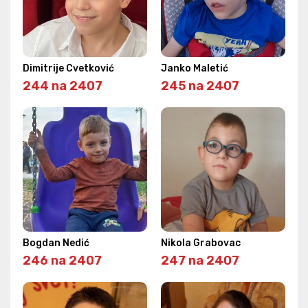
Dimitrije Cvetković
Janko Maletić
244 na 2407
245 na 2407
Bogdan Nedić
Nikola Grabovac
246 na 2407
247 na 2407