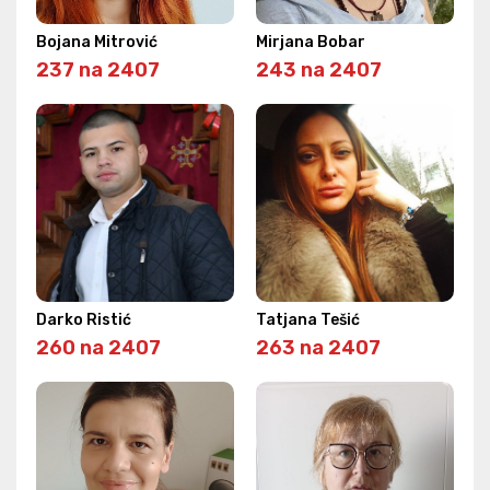
Bojana Mitrović
Mirjana Bobar
237 na 2407
243 na 2407
Darko Ristić
Tatjana Tešić
260 na 2407
263 na 2407