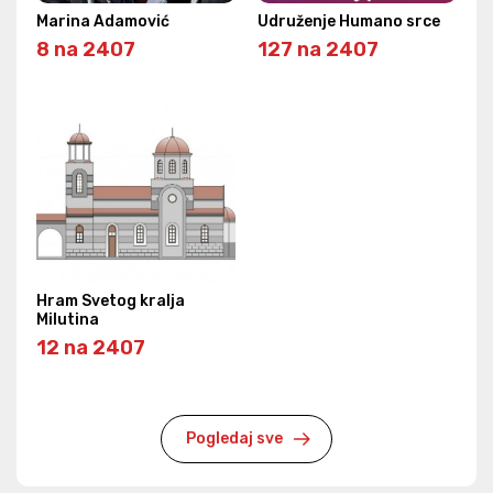
Marina Adamović
Udruženje Humano srce
8 na 2407
127 na 2407
Hram Svetog kralja
Milutina
12 na 2407
Pogledaj sve