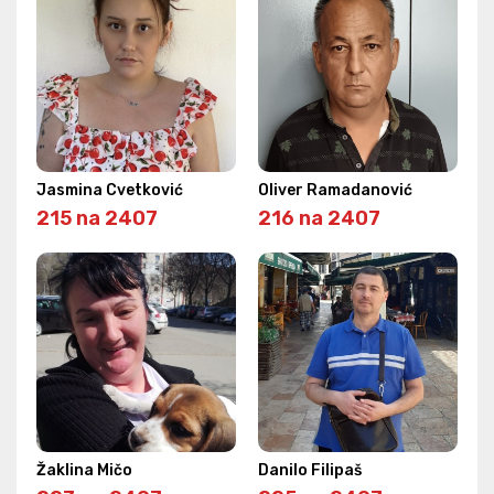
Jasmina Cvetković
Oliver Ramadanović
215 na 2407
216 na 2407
Žaklina Mičo
Danilo Filipaš