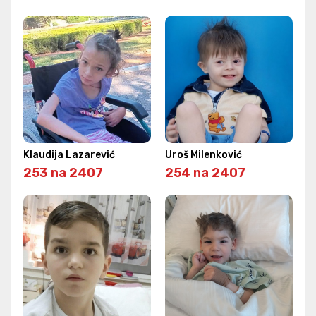
Klaudija Lazarević
Uroš Milenković
253 na 2407
254 na 2407