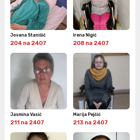
Jovana Stanišić
Irena Nigić
204 na 2407
208 na 2407
Jasmina Vasić
Marija Pejčić
211 na 2407
213 na 2407