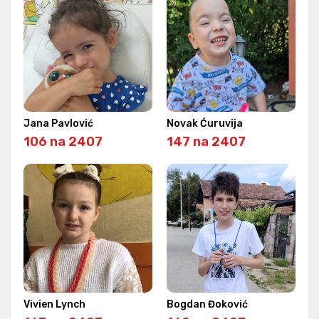
Jana Pavlović
Novak Ćuruvija
106 na 2407
147 na 2407
Vivien Lynch
Bogdan Đoković