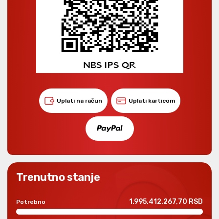
Uplati na račun
Uplati karticom
Trenutno stanje
1.995.412.267,70 RSD
Potrebno