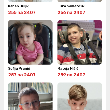
Kenan Buljić
Luka Samardžić
255 na 2407
256 na 2407
Sofija Pranić
Mateja Mišić
257 na 2407
259 na 2407