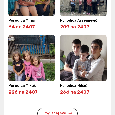
Porodica Minić
Porodica Arsenijević
64 na 2407
209 na 2407
Porodica Mikuš
Porodica Milčić
226 na 2407
266 na 2407
Pogledaj sve