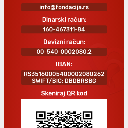
info@fondacija.rs
Dinarski račun:
160-467311-84
Devizni račun:
00-540-0002080.2
IBAN:
RS35160005400002080262
SWIFT/BIC: DBDBRSBG
Skeniraj QR kod