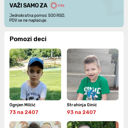
VAŽI SAMO ZA
Jednokratna pomoć 500 RSD.
PDV se ne naplaćuje.
Pomozi deci
Ognjen Milčić
Strahinja Ginić
73 na 2407
93 na 2407