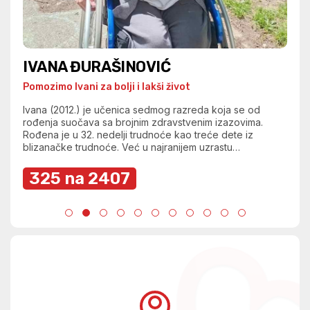
VUKAŠIN TODOROVIĆ
Pomozimo Vukašinu za lepše detinjstvo
Vukašin (2022.) je dečak sa dijagnozom iz spektra
autizma (F84). Tokom odrastanja suočava se sa
izazovima u komunikaciji, socijalnim interakcijama i
svakodnevnom funkcionisanju. Prisutan je stereotipan i
repetitivan obrazac ponašanja, uz izražene poteškoće u
samoregulaciji i prilagođavanju svakodnevnim situacijama.
326 na 2407