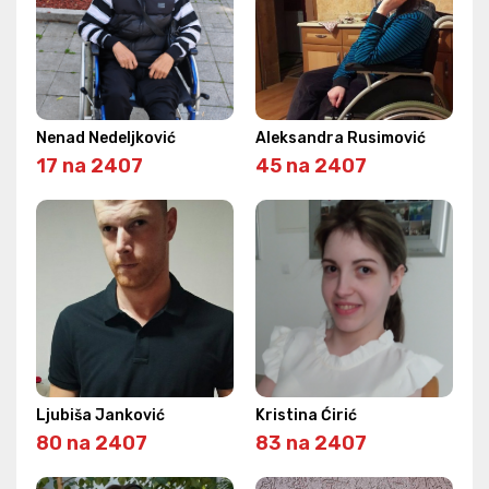
Nenad Nedeljković
Aleksandra Rusimović
17 na 2407
45 na 2407
Ljubiša Janković
Kristina Ćirić
80 na 2407
83 na 2407