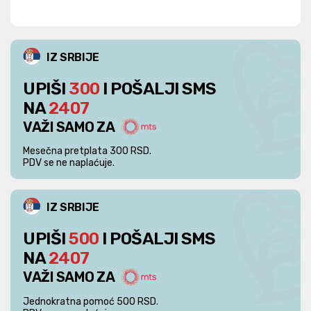
IZ SRBIJE
UPIŠI
300
I POŠALJI SMS
NA
2407
VAŽI SAMO ZA
Mesečna pretplata 300 RSD.
PDV se ne naplaćuje.
IZ SRBIJE
UPIŠI
500
I POŠALJI SMS
NA
2407
VAŽI SAMO ZA
Jednokratna pomoć 500 RSD.