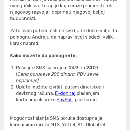
omogućili ovu terapiju koja može promeniti tok
njegovog razvoja i doprineti njegovoj boljoj
budućnosti.
Zato ovim putem molimo sve ljude dobre volje da
pomognu Andreju da napravi svoj sledeći, veliki
korak napred.
Kako
možete da pomognete:
Pošaljite SMS sa brojem
2
49
na
2407
.
(Cena poruke je 200 dinara,
PDV se ne
naplaćuje
)
Uplate možete izvršiti putem dinarskog i
deviznog računa,
E-doniraj
plaćanjem
karticama ili preko
PayPal.
platforme.
Mogućnost slanja SMS poruka dostupna je
korisnicima mreža MTS, Yettel, A1 i Globaltel.