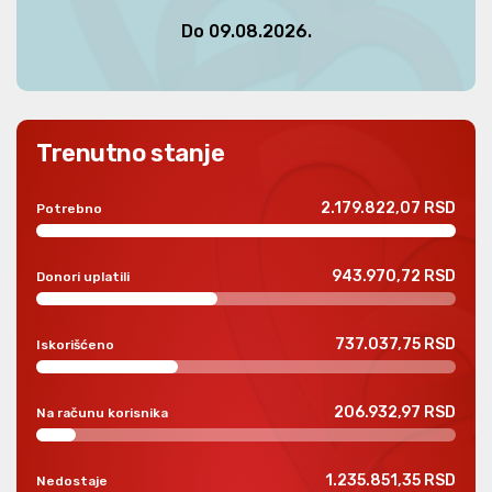
Do 09.08.2026.
Trenutno stanje
2.179.822,07 RSD
Potrebno
943.970,72 RSD
Donori uplatili
737.037,75 RSD
Iskorišćeno
206.932,97 RSD
Na računu korisnika
1.235.851,35 RSD
Nedostaje