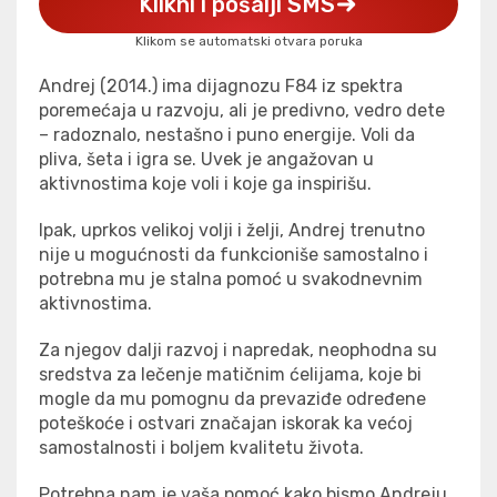
Klikni i pošalji SMS
Klikom se automatski otvara poruka
Andrej (2014
.
) ima dijagnozu
F84
iz spektra
poremećaja u razvoju, ali je predivno, vedro dete
– radoznalo, nestašno i puno energije. Voli da
pliva, šeta i igra se. Uvek je angažovan u
aktivnostima koje voli i koje ga inspirišu.
Ipak, uprkos velikoj volji i želji, Andrej trenutno
nije u mogućnosti da funkcioniše samostalno i
potrebna mu je stalna pomoć u svakodnevnim
aktivnostima.
Za njegov dalji razvoj i napredak, neophodna su
sredstva za
lečenje matičnim ćelijama
, koje bi
mogle da mu pomognu da prevaziđe određene
poteškoće i ostvari značajan iskorak ka većoj
samostalnosti i boljem kvalitetu života.
Potrebna nam je vaša pomoć kako bismo Andreju