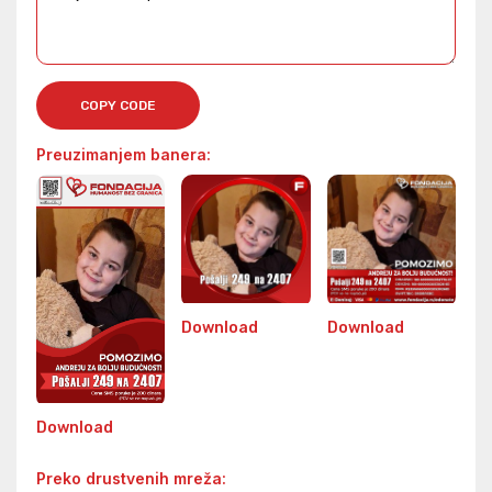
COPY CODE
Preuzimanjem banera:
Download
Download
Download
Preko drustvenih mreža: