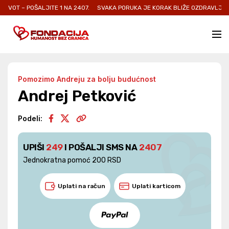
POŠALJITE 1 NA 2407.
SVAKA PORUKA JE KORAK BLIŽE OZDRAVLJENJU I NOV
Pomozimo Andreju za bolju budućnost
Andrej Petković
Podeli:
UPIŠI
249
I POŠALJI SMS NA
2407
Jednokratna pomoć 200 RSD
Uplati na račun
Uplati karticom