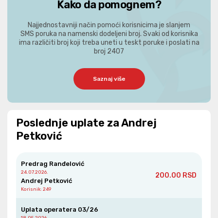
Kako da pomognem?
Najjednostavniji način pomoći korisnicima je slanjem
SMS poruka na namenski dodeljeni broj. Svaki od korisnika
ima različiti broj koji treba uneti u teskt poruke i poslati na
broj 2407
Saznaj više
Poslednje uplate za Andrej
Petković
Predrag Ranđelović
24.07.2026.
200.00 RSD
Andrej Petković
Korisnik
: 249
Uplata operatera 03/26