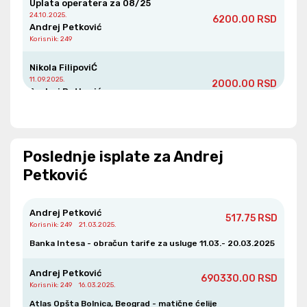
Uplata operatera za 08/25
24.10.2025.
6200.00 RSD
Andrej Petković
Korisnik
: 249
Nikola FilipoviĆ
11.09.2025.
2000.00 RSD
Andrej Petković
Korisnik
: 249
Uplata operatera za 06/25
16.08.2025.
5400.00 RSD
Poslednje isplate za Andrej
Andrej Petković
Korisnik
: 249
Petković
Jelena LuČiĆ
10.08.2025.
3060.00 RSD
Andrej Petković
517.75 RSD
Andrej Petković
Korisnik
: 249
21.03.2025.
Korisnik
: 249
Banka Intesa - obračun tarife za usluge 11.03.- 20.03.2025
Boban VukaŠinoviĆ
Andrej Petković
08.08.2025.
1000.00 RSD
690330.00 RSD
Andrej Petković
Korisnik
: 249
16.03.2025.
Korisnik
: 249
Atlas Opšta Bolnica, Beograd - matične ćelije