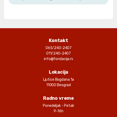
Uplata operatera za 05/25
18.07.2025.
11600.00 RSD
Andrej Petković
Korisnik
: 249
Uplata operatera za 04/25
21.06.2025.
22400.00 RSD
Kontakt
Andrej Petković
Korisnik
: 249
065/240-2407
011/240-2407
Posta Za Nikola Mitic
info@fondacija.rs
10.06.2025.
1400.00 RSD
Andrej Petković
Korisnik
: 249
Lokacija
Ljutice Bogdana 1a
Vid Vasic
11000 Beograd
26.05.2025.
1000.00 RSD
Andrej Petković
Korisnik
: 249
Radno vreme
Uplata operatera za 03/25
Ponedeljak - Petak
17.05.2025.
9-16h
27800.00 RSD
Andrej Petković