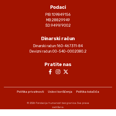
Korisnik
: 249
Podaci
Marija Jovanović
PIB:
109849156
16.05.2025.
500.00 RSD
MB:
28829949
Andrej Petković
ŠD:
9499/9002
Korisnik
: 249
Nikola Mikic
Dinarski račun
25.04.2025.
5000.00 RSD
Dinarski račun:
160-467311-84
Andrej Petković
Korisnik
: 249
Devizni račun:
00-540-0002080.2
Uplata operatera za 02/25
Pratite nas
23.04.2025.
56400.00 RSD
Andrej Petković
Korisnik
: 249
Tomislav Krunic
22.04.2025.
1000.00 RSD
Politika privatnosti
Uslovi korišćenja
Politika kolačića
Andrej Petković
Korisnik
: 249
© 2026
Fondacija humanost bez granica
. Sva prava
zadržana.
Carkic Milic
11.04.2025.