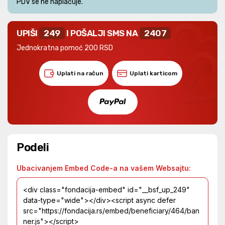
PDV se ne naplaćuje.
UPIŠI
249
I POŠALJI SMS NA
2407
Jednokratna pomoć 200 RSD
Uplati na račun
Uplati karticom
Podeli
Ubacivanjem Embed Code-a na vašem Websajtu: