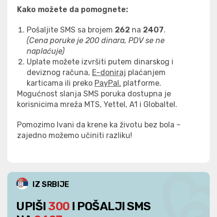
Kako
možete da pomognete:
Pošaljite SMS sa brojem
2
62
na
2407
.
(Cena poruke je 200 dinara, PDV se ne
naplaćuje)
Uplate možete izvršiti putem dinarskog i
deviznog računa,
E-doniraj
plaćanjem
karticama ili preko
PayPal.
platforme.
Mogućnost slanja SMS poruka dostupna je
korisnicima mreža MTS, Yettel, A1 i Globaltel.
Pomozimo Ivani da krene ka životu bez bola –
zajedno možemo učiniti razliku!
IZ SRBIJE
UPIŠI
300
I POŠALJI SMS