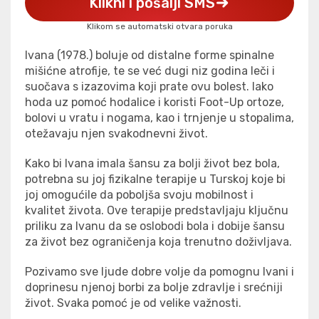
Klikni i pošalji SMS
Klikom se automatski otvara poruka
Ivana (1978.) boluje od distalne forme spinalne
mišićne atrofije, te se već dugi niz godina leči i
suočava s izazovima koji prate ovu bolest. Iako
hoda uz pomoć hodalice i koristi Foot-Up ortoze,
bolovi u vratu i nogama, kao i trnjenje u stopalima,
otežavaju njen svakodnevni život.
Kako bi Ivana imala šansu za bolji život bez bola,
potrebna su joj fizikalne terapije u Turskoj koje bi
joj omogućile da poboljša svoju mobilnost i
kvalitet života. Ove terapije predstavljaju ključnu
priliku za Ivanu da se oslobodi bola i dobije šansu
za život bez ograničenja koja trenutno doživljava.
Pozivamo sve ljude dobre volje da pomognu Ivani i
doprinesu njenoj borbi za bolje zdravlje i srećniji
život. Svaka pomoć je od velike važnosti.