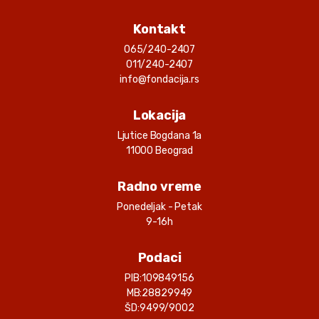
Korisnik
: 262
Kontakt
Gp Symenco Doo
065/240-2407
Smederevska Palanka
5000.00 RSD
20.05.2025.
011/240-2407
Ivana Miljković
info@fondacija.rs
Korisnik
: 262
Lokacija
Alta Group Za Kristina
Njimcevic
Ljutice Bogdana 1a
1000.00 RSD
20.05.2025.
11000 Beograd
Ivana Miljković
Korisnik
: 262
Radno vreme
Kristina (slobodan)
Nijemcevic
Ponedeljak - Petak
2000.00 RSD
19.05.2025.
9-16h
Ivana Miljković
Korisnik
: 262
Podaci
Srecko Filipovic
PIB:
109849156
06.05.2025.
2000.00 RSD
MB:
28829949
Ivana Miljković
ŠD:
9499/9002
Korisnik
: 262