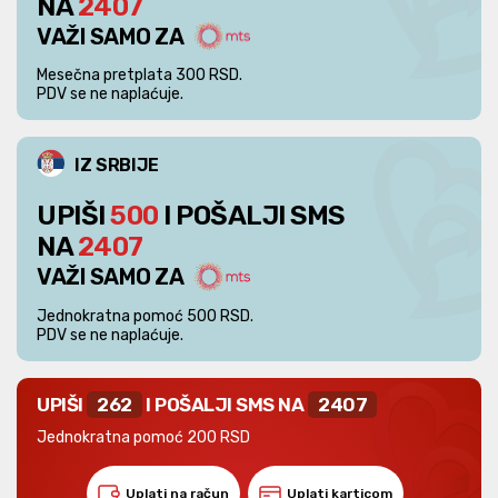
NA
2407
VAŽI SAMO ZA
Mesečna pretplata 300 RSD.
PDV se ne naplaćuje.
IZ SRBIJE
UPIŠI
500
I POŠALJI SMS
NA
2407
VAŽI SAMO ZA
Jednokratna pomoć 500 RSD.
PDV se ne naplaćuje.
UPIŠI
262
I POŠALJI SMS NA
2407
Jednokratna pomoć 200 RSD
Uplati na račun
Uplati karticom