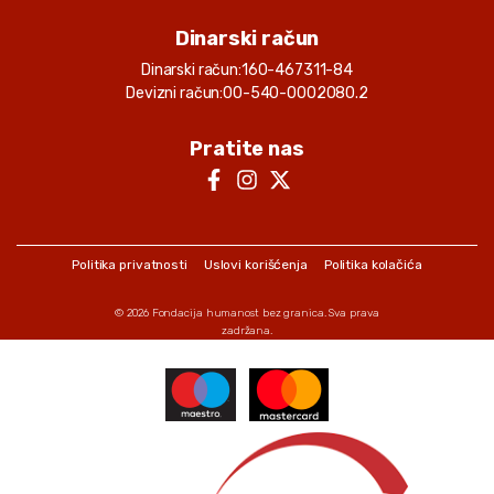
Vladan Simic
Dinarski račun
16.04.2025.
3000.00 RSD
Dinarski račun:
160-467311-84
Ivana Miljković
Korisnik
: 262
Devizni račun:
00-540-0002080.2
Tanja G Via PayPal
Pratite nas
08.04.2025.
510.00 RSD
Ivana Miljković
Korisnik
: 262
Politika privatnosti
Uslovi korišćenja
Politika kolačića
© 2026
Fondacija humanost bez granica
. Sva prava
zadržana.