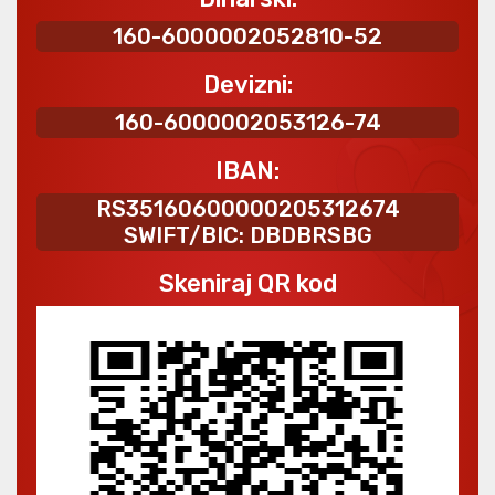
160-6000002052810-52
Devizni:
160-6000002053126-74
IBAN:
RS35160600000205312674
SWIFT/BIC: DBDBRSBG
Skeniraj QR kod