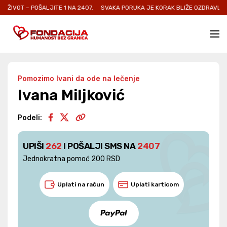
– POŠALJITE 1 NA 2407.
SVAKA PORUKA JE KORAK BLIŽE OZDRAVLJENJU I NO
Pomozimo Ivani da ode na lečenje
Ivana Miljković
Podeli:
UPIŠI
262
I POŠALJI SMS NA
2407
Jednokratna pomoć 200 RSD
Uplati na račun
Uplati karticom