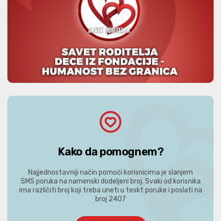
Kako da pomognem?
Najjednostavniji način pomoći korisnicima je slanjem
SMS poruka na namenski dodeljeni broj. Svaki od korisnika
ima različiti broj koji treba uneti u teskt poruke i poslati na
broj 2407