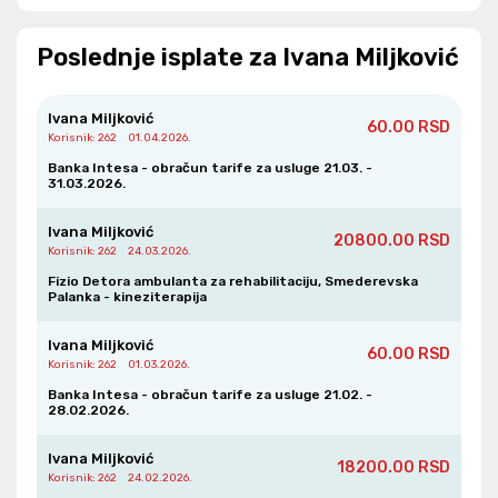
Ivana Miljković
Korisnik
: 262
Poslednje isplate za Ivana Miljković
Posta Za Ivana Miljkovic
21.07.2025.
89480.00 RSD
Ivana Miljković
Ivana Miljković
60.00 RSD
Korisnik
: 262
01.04.2026.
Korisnik
: 262
Banka Intesa - obračun tarife za usluge 21.03. -
31.03.2026.
Uplata operatera za 05/25
12.07.2025.
10200.00 RSD
Ivana Miljković
Ivana Miljković
20800.00 RSD
Korisnik
: 262
Korisnik
: 262
24.03.2026.
Fizio Detora ambulanta za rehabilitaciju, Smederevska
00267centar Za Socijalni
Palanka - kineziterapija
Rad Smed
20000.00 RSD
03.07.2025.
Ivana Miljković
Ivana Miljković
60.00 RSD
Korisnik
: 262
01.03.2026.
Korisnik
: 262
Banka Intesa - obračun tarife za usluge 21.02. -
28.02.2026.
Uplata operatera za 04/25
21.06.2025.
12000.00 RSD
Ivana Miljković
Ivana Miljković
18200.00 RSD
Korisnik
: 262
Korisnik
: 262
24.02.2026.