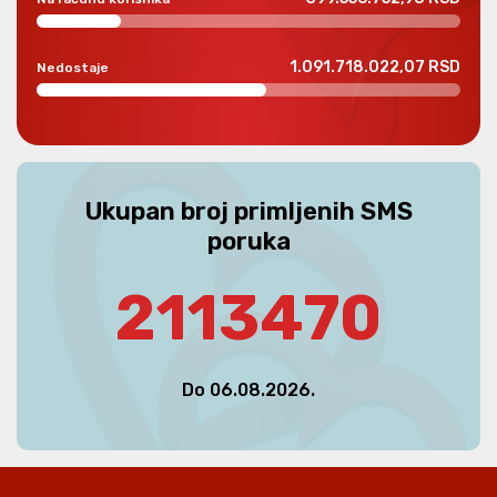
Isidora Radenković
135000.00 RSD
Korisnik
: 298
06.08.2026.
1.091.718.022,07 RSD
Nedostaje
Poliklinika Neuromedic grupa +, Niš - robotska rehabilitacija
Aleksandra Stojiljković
8954.20 RSD
Korisnik
: 39
05.08.2026.
Banka Intesa - naplata naknada po osnovu plaćanja prema
inostranstvu
Ukupan broj primljenih SMS
poruka
Sofija Pranić
2450.00 RSD
Korisnik
: 257
05.08.2026.
Banka Intesa - naplata naknada po osnovu plaćanja prema
2113470
inostranstvu
Aleksandra Stojiljković
94480.00 RSD
Korisnik
: 39
05.08.2026.
Do 06.08.2026.
Tepas Turizm Otelcilik, Turska - smeštaj bolnica, Istanbul,
Turska
Aleksandra Stojiljković
242105.00 RSD
Korisnik
: 39
05.08.2026.