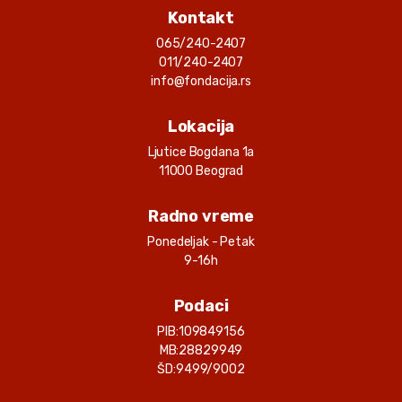
Hera Healthcare, Turska - terapije
Kontakt
065/240-2407
Aleksandra Stojiljković
43462.00 RSD
011/240-2407
Korisnik
: 39
05.08.2026.
info@fondacija.rs
Air Serbia A.D., Novi Beograd - avio karte
Lokacija
Aleksandra Stojiljković
1282825.10 RSD
Korisnik
: 39
05.08.2026.
Ljutice Bogdana 1a
11000 Beograd
Koč bolnica, Turska - lečenje
Strahinja Marković
Radno vreme
21395.13 RSD
Korisnik
: 323
05.08.2026.
Ponedeljak - Petak
ZUA Medikus, Niš - lekovi i med. sredstva
9-16h
Dimitrije Cvetković
93200.00 RSD
Podaci
Korisnik
: 244
05.08.2026.
SPECIJALISTIČKA LEKARSKA ORDINACIJA S FIZIO - fizikalna
PIB:
109849156
terapija i pregledi
MB:
28829949
ŠD:
9499/9002
Uroš Milenković
489600.00 RSD
Korisnik
: 254
05.08.2026.