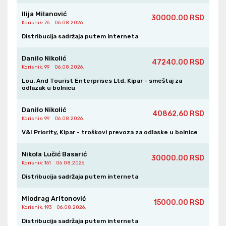
Ilija Milanović
30000.00 RSD
Korisnik
: 76
06.08.2026.
Distribucija sadržaja putem interneta
Danilo Nikolić
47240.00 RSD
Korisnik
: 99
06.08.2026.
Lou. And Tourist Enterprises Ltd. Kipar - smeštaj za
odlazak u bolnicu
Danilo Nikolić
40862.60 RSD
Korisnik
: 99
06.08.2026.
V&I Priority, Kipar - troškovi prevoza za odlaske u bolnice
Nikola Lučić Basarić
30000.00 RSD
Korisnik
: 161
06.08.2026.
Distribucija sadržaja putem interneta
Miodrag Aritonović
15000.00 RSD
Korisnik
: 193
06.08.2026.
Distribucija sadržaja putem interneta