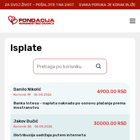
A SVOJ ŽIVOT – POŠALJITE 1 NA 2407.
SVAKA PORUKA JE KORAK BLIŽE OZDR
Isplate
Danilo Nikolić
4900.00 RSD
Korisnik
: 99
06.08.2026.
Banka Intesa - naplata naknada po osnovu plaćanja prema
inostranstvu
Jakov Dučić
30000.00 RSD
Korisnik
: 86
06.08.2026.
Distribucija sadržaja putem interneta