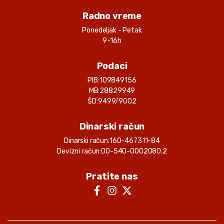
Radno vreme
Ponedeljak - Petak
9-16h
Podaci
PIB:
109849156
MB:
28829949
ŠD:
9499/9002
Dinarski račun
Dinarski račun:
160-467311-84
Devizni račun:
00-540-0002080.2
Pratite nas