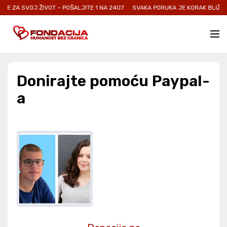
E ZA SVOJ ŽIVOT – POŠALJITE 1 NA 2407.
SVAKA PORUKA JE KORAK BLIŽE O
Donirajte pomoću Paypal-
a