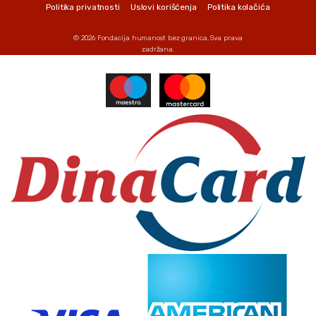
Politika privatnosti
Uslovi korišćenja
Politika kolačića
© 2026
Fondacija humanost bez granica
. Sva prava
zadržana.