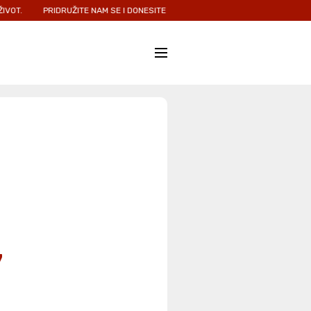
.
PRIDRUŽITE NAM SE I DONESITE NADU I LJUBAV ONIMA KOJIMA JE NAJP
7