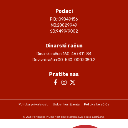
Podaci
PIB:
109849156
MB:
28829949
ŠD:
9499/9002
Dinarski račun
Dinarski račun:
160-467311-84
Devizni račun:
00-540-0002080.2
Pratite nas
Politika privatnosti
Uslovi korišćenja
Politika kolačića
© 2026
Fondacija humanost bez granica
. Sva prava zadržana.