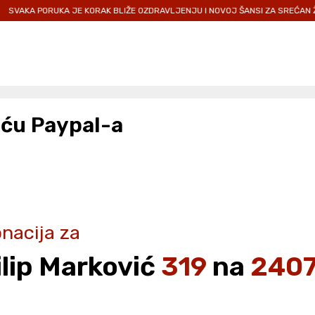
AKA PORUKA JE KORAK BLIŽE OZDRAVLJENJU I NOVOJ ŠANSI ZA SREĆAN ŽIVOT
ću Paypal-a
nacija za
ilip Marković
319
na
240