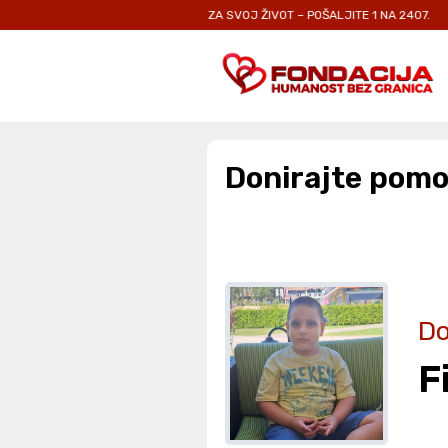
CI I ODRASLIMA KOJI SE BORE ZA SVOJ ŽIVOT – POŠALJITE 1 NA 2407.
SV
Donirajte pomo
Do
F