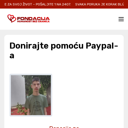
E ZA SVOJ ŽIVOT – POŠALJITE 1 NA 2407.
SVAKA PORUKA JE KORAK BLIŽE O
Donirajte pomoću Paypal-
a