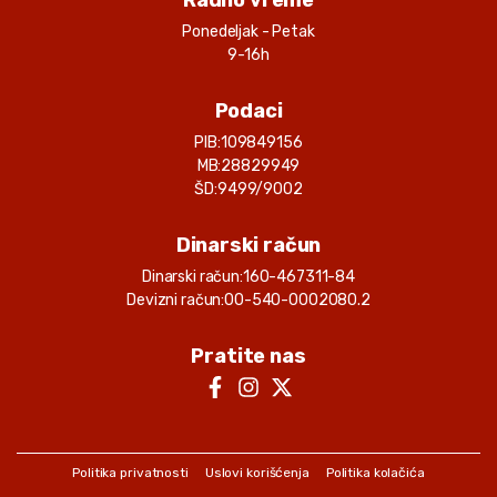
Radno vreme
Ponedeljak - Petak
9-16h
Podaci
PIB:
109849156
MB:
28829949
ŠD:
9499/9002
Dinarski račun
Dinarski račun:
160-467311-84
Devizni račun:
00-540-0002080.2
Pratite nas
Politika privatnosti
Uslovi korišćenja
Politika kolačića