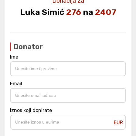
Donacija za
Luka Simić
276
na
2407
Donator
Ime
Email
Iznos koji donirate
EUR