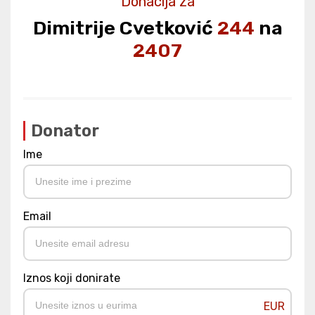
Donacija za
Dimitrije Cvetković
244
na
2407
Donator
Ime
Email
Iznos koji donirate
EUR