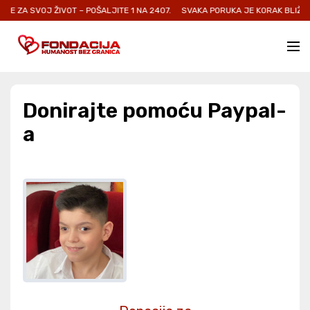
E ZA SVOJ ŽIVOT – POŠALJITE 1 NA 2407.
SVAKA PORUKA JE KORAK BLIŽE O
Donirajte pomoću Paypal-
a