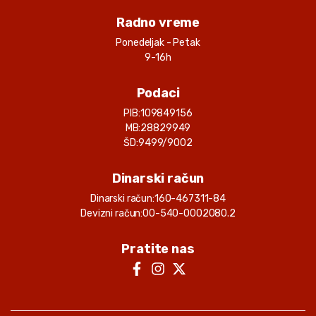
Radno vreme
Ponedeljak - Petak
9-16h
Podaci
PIB:
109849156
MB:
28829949
ŠD:
9499/9002
Dinarski račun
Dinarski račun:
160-467311-84
Devizni račun:
00-540-0002080.2
Pratite nas