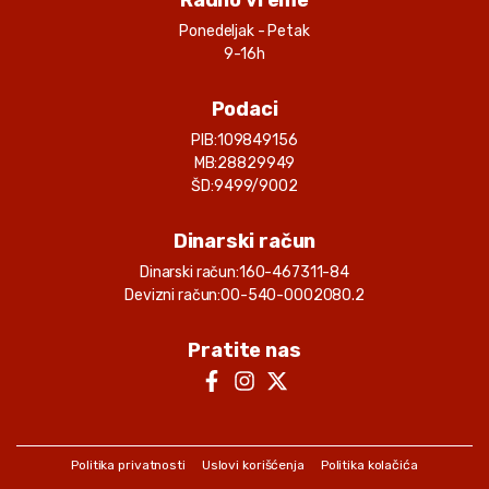
Radno vreme
Ponedeljak - Petak
9-16h
Podaci
PIB:
109849156
MB:
28829949
ŠD:
9499/9002
Dinarski račun
Dinarski račun:
160-467311-84
Devizni račun:
00-540-0002080.2
Pratite nas
Politika privatnosti
Uslovi korišćenja
Politika kolačića