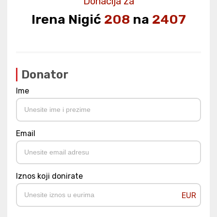
Donacija za
Irena Nigić
208
na
2407
Donator
Ime
Email
Iznos koji donirate
EUR