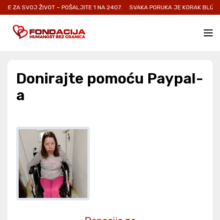
E ZA SVOJ ŽIVOT – POŠALJITE 1 NA 2407.
SVAKA PORUKA JE KORAK BLIŽE O
Donirajte pomoću Paypal-
a