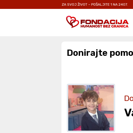
CI I ODRASLIMA KOJI SE BORE ZA SVOJ ŽIVOT – POŠALJITE 1 NA 2407.
SV
Donirajte pomo
Do
V