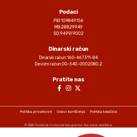
Podaci
PIB:
109849156
MB:
28829949
ŠD:
9499/9002
Dinarski račun
Dinarski račun:
160-467311-84
Devizni račun:
00-540-0002080.2
Pratite nas
Politika privatnosti
Uslovi korišćenja
Politika kolačića
© 2026
Fondacija humanost bez granica
. Sva prava zadržana.