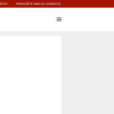
.
PRIDRUŽITE NAM SE I DONESITE NADU I LJUBAV ONIMA KOJIMA JE NAJP