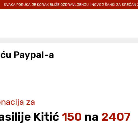
AKA PORUKA JE KORAK BLIŽE OZDRAVLJENJU I NOVOJ ŠANSI ZA SREĆAN ŽIVOT
ću Paypal-a
nacija za
asilije Kitić
150
na
2407