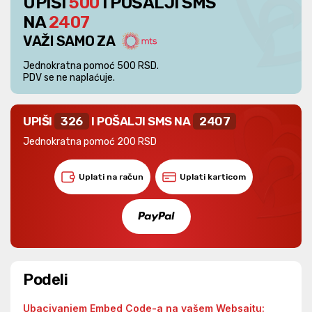
UPIŠI
500
I POŠALJI SMS
NA
2407
VAŽI SAMO ZA
Jednokratna pomoć 500 RSD.
PDV se ne naplaćuje.
UPIŠI
326
I POŠALJI SMS NA
2407
Jednokratna pomoć 200 RSD
Uplati na račun
Uplati karticom
Podeli
Ubacivanjem Embed Code-a na vašem Websajtu: