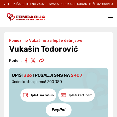
OŠALJITE 1 NA 2407.
SVAKA PORUKA JE KORAK BLIŽE OZDRAVLJENJU I NOVO
Pomozimo Vukašinu za lepše detinjstvo
Vukašin Todorović
Podeli:
UPIŠI
326
I POŠALJI SMS NA
2407
Jednokratna pomoć 200 RSD
Uplati na račun
Uplati karticom