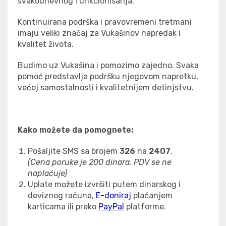
svakodnevnog funkcionisanja.
Kontinuirana podrška i pravovremeni tretmani
imaju veliki značaj za Vukašinov napredak i
kvalitet života.
Budimo uz Vukašina i pomozimo zajedno. Svaka
pomoć predstavlja podršku njegovom napretku,
većoj samostalnosti i kvalitetnijem detinjstvu.
Kako
možete da pomognete:
Pošaljite SMS sa brojem
32
6
na
2407
.
(Cena poruke je 200 dinara,
PDV se ne
naplaćuje
)
Uplate možete izvršiti putem dinarskog i
deviznog računa,
E-doniraj
plaćanjem
karticama ili preko
PayPal
platforme.