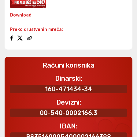
Download
Preko drustvenih mreža:
Računi korisnika
Dinarski:
160-471434-34
Devizni:
00-540-0002166.3
IBAN:
RS35160005400002166398