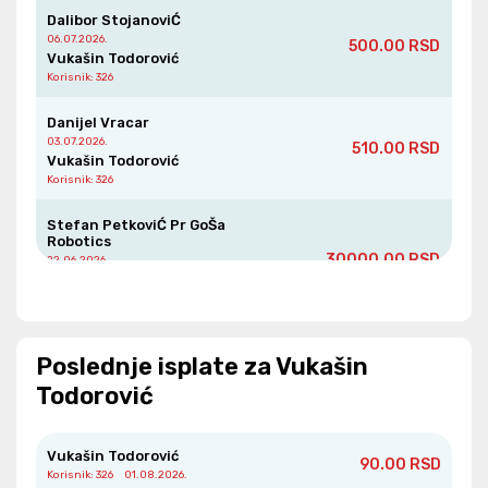
Dalibor StojanoviĆ
06.07.2026.
500.00 RSD
Vukašin Todorović
Korisnik
: 326
Danijel Vracar
03.07.2026.
510.00 RSD
Vukašin Todorović
Korisnik
: 326
Stefan PetkoviĆ Pr GoŠa
Robotics
30000.00 RSD
22.06.2026.
Vukašin Todorović
Korisnik
: 326
Aleksandar NeŠkoviĆ
Poslednje isplate za Vukašin
19.06.2026.
2000.00 RSD
Vukašin Todorović
Todorović
Korisnik
: 326
Tosic Jelena
Vukašin Todorović
90.00 RSD
15.06.2026.
3000.00 RSD
Korisnik
: 326
01.08.2026.
Vukašin Todorović