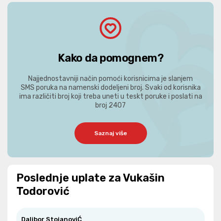
Kako da pomognem?
Najjednostavniji način pomoći korisnicima je slanjem
SMS poruka na namenski dodeljeni broj. Svaki od korisnika
ima različiti broj koji treba uneti u teskt poruke i poslati na
broj 2407
Saznaj više
Poslednje uplate za Vukašin
Todorović
Dalibor StojanoviĆ