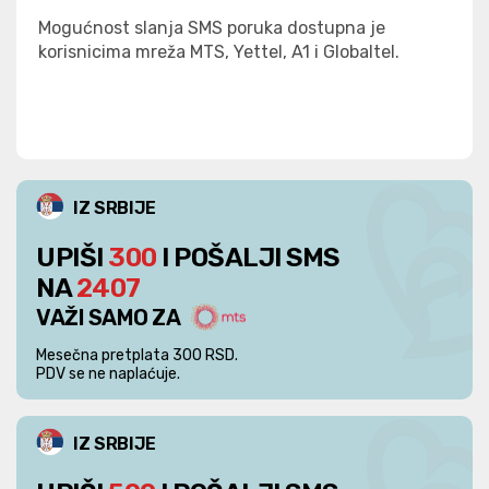
Mogućnost slanja SMS poruka dostupna je
korisnicima mreža MTS, Yettel, A1 i Globaltel.
IZ SRBIJE
UPIŠI
300
I POŠALJI SMS
NA
2407
VAŽI SAMO ZA
Mesečna pretplata 300 RSD.
PDV se ne naplaćuje.
IZ SRBIJE