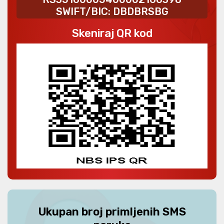
SWIFT/BIC: DBDBRSBG
Skeniraj QR kod
Ukupan broj primljenih SMS