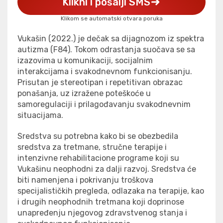
Klikni i pošalji SMS
Klikom se automatski otvara poruka
Vukašin
(2022.)
je dečak sa dijagnozom iz spektra
autizma (F84). Tokom odrastanja suočava se sa
izazovima u komunikaciji, socijalnim
interakcijama i svakodnevnom funkcionisanju.
Prisutan je stereotipan i repetitivan obrazac
ponašanja, uz izražene poteškoće u
samoregulaciji i prilagođavanju svakodnevnim
situacijama.
Sredstva su potrebna
kako bi se obezbedila
sredstva za tretmane, stručne terapije i
intenzivne rehabilitacione programe koji su
Vukašinu neophodni za dalji razvoj. Sredstva će
biti namenjena i pokrivanju troškova
specijalističkih pregleda, odlazaka na terapije, kao
i drugih neophodnih tretmana koji doprinose
unapređenju njegovog zdravstvenog stanja i