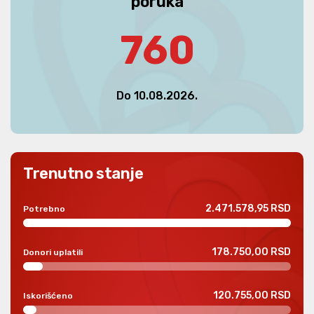
poruka
760
Do 10.08.2026.
Trenutno stanje
2.471.578,95 RSD
Potrebno
178.750,00 RSD
Donori uplatili
120.755,00 RSD
Iskorišćeno