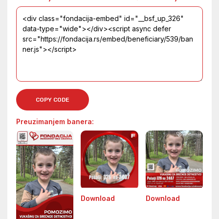
COPY CODE
Preuzimanjem banera:
Download
Download