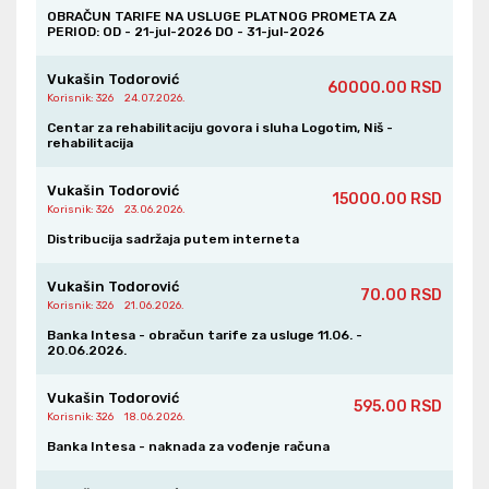
Korisnik
OBRAČUN TARIFE NA USLUGE PLATNOG PROMETA ZA
: 326
PERIOD: OD - 21-jul-2026 DO - 31-jul-2026
Payspot Za Mitrovic
Aleksandar
Vukašin Todorović
60000.00 RSD
10500.00 RSD
10.06.2026.
Korisnik
: 326
24.07.2026.
Vukašin Todorović
Centar za rehabilitaciju govora i sluha Logotim, Niš -
Korisnik
: 326
rehabilitacija
Nemanja Stojanovic
Vukašin Todorović
15000.00 RSD
10.06.2026.
5000.00 RSD
Korisnik
: 326
23.06.2026.
Vukašin Todorović
Korisnik
: 326
Distribucija sadržaja putem interneta
Letica MilenkoviĆ
Vukašin Todorović
70.00 RSD
VukiĆeviĆ
Korisnik
: 326
21.06.2026.
1000.00 RSD
09.06.2026.
Banka Intesa - obračun tarife za usluge 11.06. -
Vukašin Todorović
20.06.2026.
Korisnik
: 326
Vukašin Todorović
Stefan Stefanovic
595.00 RSD
Korisnik
: 326
18.06.2026.
05.06.2026.
10000.00 RSD
Vukašin Todorović
Banka Intesa - naknada za vođenje računa
Korisnik
: 326