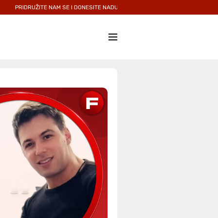
UŽITE NAM SE I DONESITE NADU I LJUBAV ONIMA KOJIMA JE NAJPOTREBNIJA.