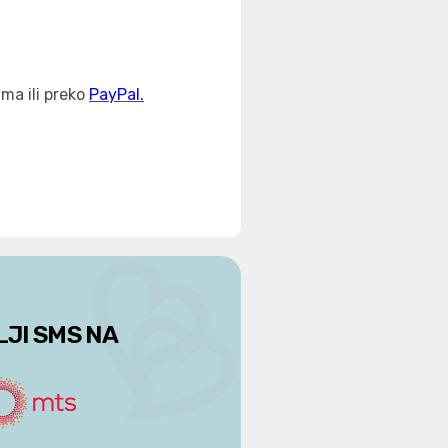
ma ili preko
PayPal.
LJI SMS NA