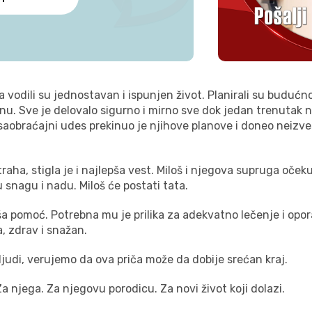
 vodili su jednostavan i ispunjen život. Planirali su budućnos
u. Sve je delovalo sigurno i mirno sve dok jedan trenutak 
aobraćajni udes prekinuo je njihove planove i doneo neizves
aha, stigla je i najlepša vest
.
Miloš i njegova supruga očeku
 snagu i nadu. Miloš će postati tata.
ša pomoć. Potrebna mu je prilika za adekvatno lečenje i opo
 zdrav i snažan.
judi, verujemo da ova priča može da dobije srećan kraj.
 njega. Za njegovu porodicu. Za novi život koji dolazi.