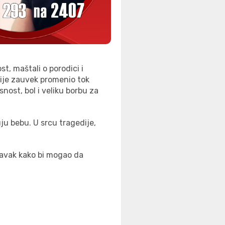
t, maštali o porodici i
nije zauvek promenio tok
nost, bol i veliku borbu za
ju bebu. U srcu tragedije,
ravak
kako bi mogao da