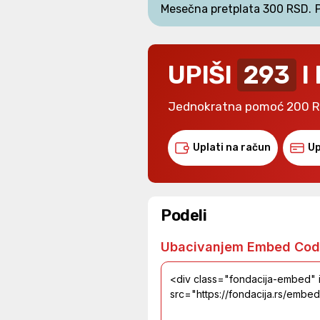
Mesečna pretplata 300 RSD.
UPIŠI
293
I
Jednokratna pomoć 200 
Uplati na račun
Up
Podeli
Ubacivanjem Embed Cod