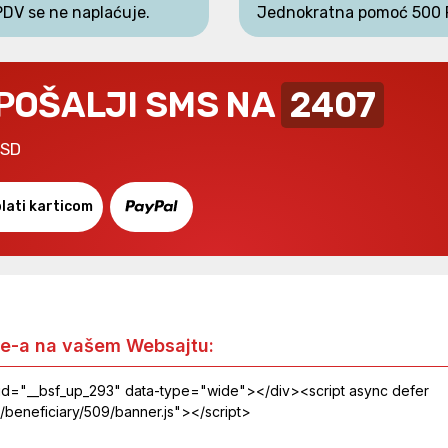
PDV se ne naplaćuje.
Jednokratna pomoć 500 
 POŠALJI SMS NA
2407
RSD
lati karticom
e-a na vašem Websajtu: