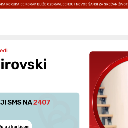
JE KORAK BLIŽE OZDRAVLJENJU I NOVOJ ŠANSI ZA SREĆAN ŽIVOT.
PRIDR
edi
irovski
JI SMS NA
2407
Uplati karticom