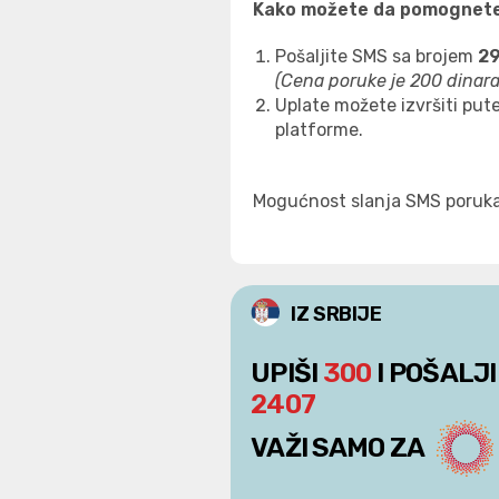
Kako
možete da pomognete
Pošaljite SMS sa brojem
2
(Cena poruke je 200 dinar
Uplate možete izvršiti pu
platforme.
Mogućnost slanja SMS poruka d
IZ SRBIJE
UPIŠI
300
I POŠALJI
2407
VAŽI SAMO ZA