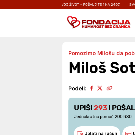
IMA KOJI SE BORE ZA SVOJ ŽIVOT – POŠALJITE 1 NA 2407.
SVAKA PORUKA 
Pomozimo Milošu da pob
Miloš Sot
Podeli:
UPIŠI
293
I POŠAL
Jednokratna pomoć 200 RSD
Uplati na račun