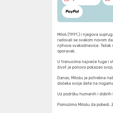
Miloš
(1991.)
i njegova supruga
radovali se svakom novom dan
njihove svakodnevice. Težak s
oporavak.
U trenucima najveće tuge i str
život je ponovo pokazao svoju
Danas, Milošu je potrebna na
dočeka svoje dete na nogama,
Uz podršku humanih i dobrih l
Pomozimo Milošu da pobedi. Za