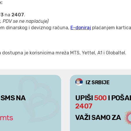
:
93
na
2407
.
a,
PDV se ne naplaćuje
)
tem dinarskog i deviznog računa,
E-doniraj
plaćanjem kartica
ostupna je korisnicima mreža MTS, Yettel, A1 i Globaltel.
IZ SRBIJE
 SMS NA
UPIŠI
500
I POŠA
2407
VAŽI SAMO ZA