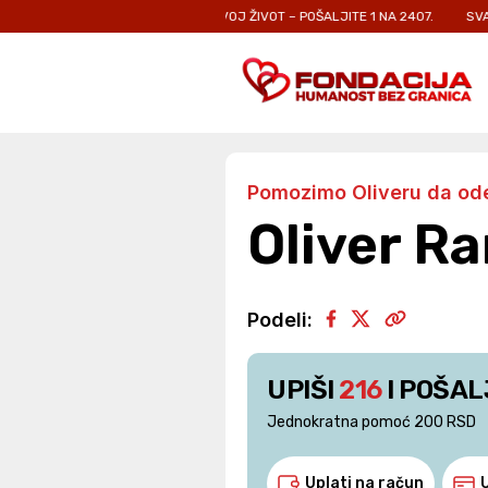
KOJI SE BORE ZA SVOJ ŽIVOT – POŠALJITE 1 NA 2407.
SVAKA PORUKA JE 
Pomozimo Oliveru da ode
Oliver R
Podeli:
UPIŠI
216
I POŠAL
Jednokratna pomoć 200 RSD
Uplati na račun