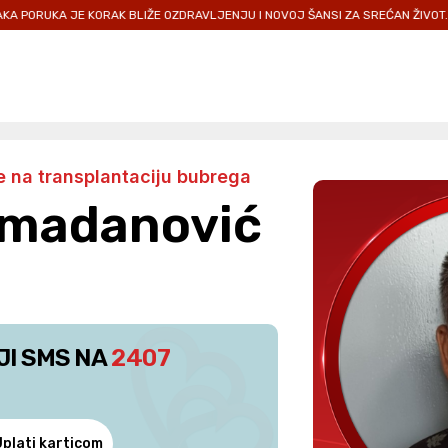
KORAK BLIŽE OZDRAVLJENJU I NOVOJ ŠANSI ZA SREĆAN ŽIVOT.
PRIDRUŽIT
 na transplantaciju bubrega
amadanović
JI SMS NA
2407
Uplati karticom