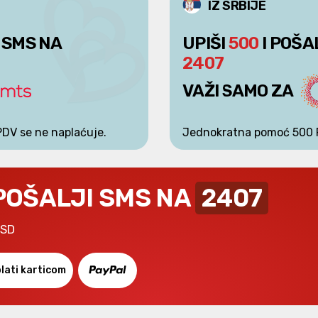
IZ SRBIJE
 SMS NA
UPIŠI
500
I POŠA
2407
VAŽI SAMO ZA
PDV se ne naplaćuje.
Jednokratna pomoć 500 
 POŠALJI SMS NA
2407
RSD
lati karticom