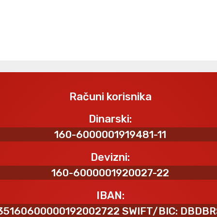
Računi korisnika
Dinarski:
160-6000001919481-11
Devizni:
160-6000001920027-22
IBAN:
35160600000192002722 SWIFT/BIC: DBDB