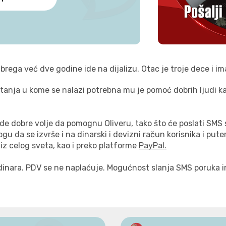
ubrega već dve godine ide na dijalizu. Otac je troje dece i im
tanja u kome se nalazi potrebna mu je pomoć dobrih ljudi ka
e dobre volje da pomognu Oliveru, tako što će poslati SMS 
u da se izvrše i na dinarski i devizni račun korisnika i put
iz celog sveta, kao i preko platforme
PayPal.
inara. PDV se ne naplaćuje. Mogućnost slanja SMS poruka ima