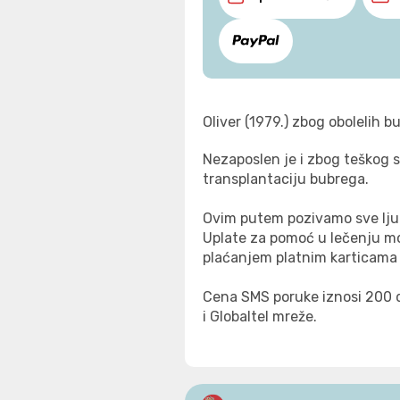
Oliver (1979.) zbog obolelih b
Nezaposlen je i zbog teškog s
transplantaciju bubrega.
Ovim putem pozivamo sve ljud
Uplate za pomoć u lečenju mog
plaćanjem platnim karticama 
Cena SMS poruke iznosi 200 d
i Globaltel mreže.