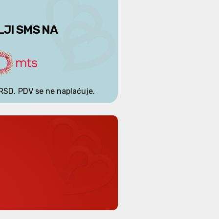
LJI SMS NA
RSD.
PDV se ne naplaćuje.