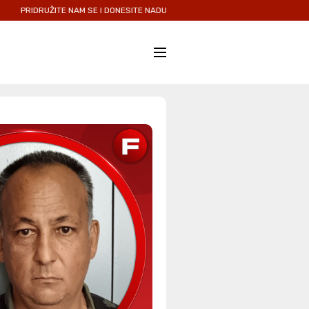
E NAM SE I DONESITE NADU I LJUBAV ONIMA KOJIMA JE NAJPOTREBNIJA.