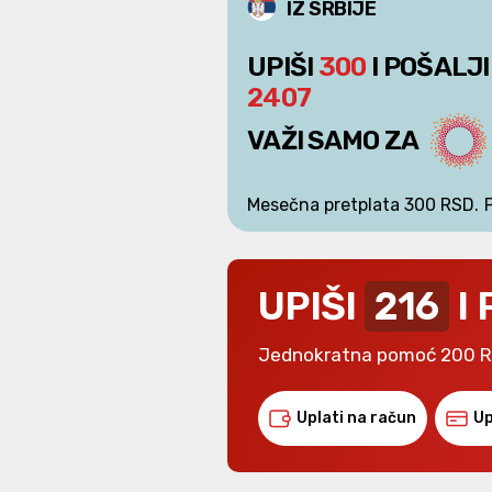
IZ SRBIJE
UPIŠI
300
I POŠALJI
2407
VAŽI SAMO ZA
Mesečna pretplata 300 RSD.
UPIŠI
216
I
Jednokratna pomoć 200 
Uplati na račun
Up