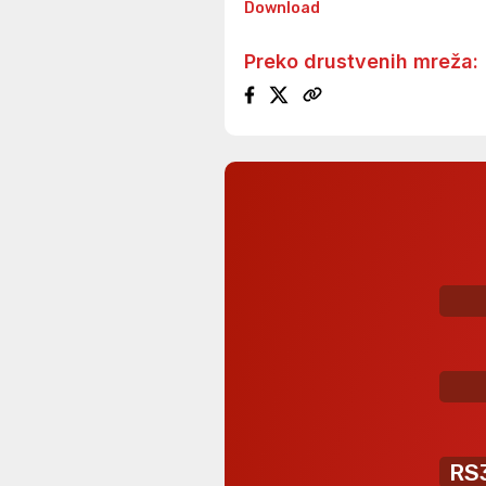
Download
Preko drustvenih mreža:
RS