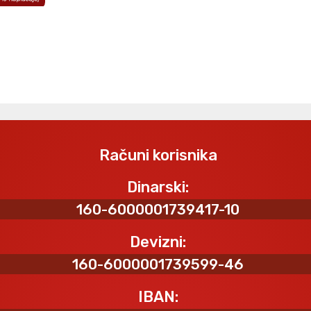
Računi korisnika
Dinarski:
160-6000001739417-10
Devizni:
160-6000001739599-46
IBAN: