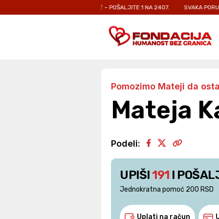
ORE ZA SVOJ ŽIVOT – POŠALJITE 1 NA 2407.
SVAKA PORUKA JE KORAK BLI
Pomozimo Mateji da ost
Mateja 
Podeli:
UPIŠI
191
I POŠAL
Jednokratna pomoć 200 RSD
Uplati na račun