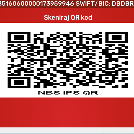
35160600000173959946 SWIFT/BIC: DBDB
Skeniraj QR kod