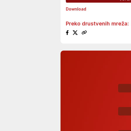
Download
Preko drustvenih mreža: