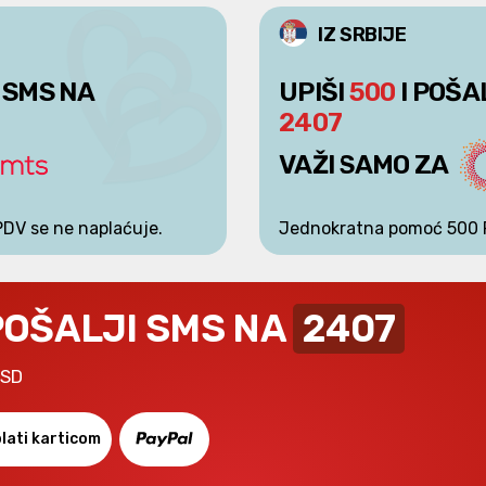
IZ SRBIJE
 SMS NA
UPIŠI
500
I POŠA
2407
VAŽI SAMO ZA
PDV se ne naplaćuje.
Jednokratna pomoć 500 
POŠALJI SMS NA
2407
RSD
lati karticom