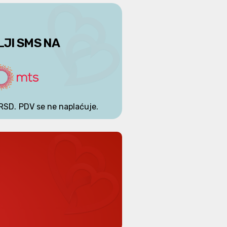
LJI SMS NA
RSD.
PDV se ne naplaćuje.