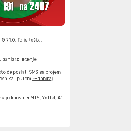
G 71.0. To je teška,
, banjsko lečenje,
to će poslati SMS sa brojem
risnika i putem
E-doniraj
ju korisnici MTS, Yettel, A1