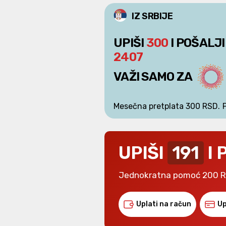
IZ SRBIJE
UPIŠI
300
I POŠALJI
2407
VAŽI SAMO ZA
Mesečna pretplata 300 RSD.
UPIŠI
191
I 
Jednokratna pomoć 200 
Uplati na račun
Up