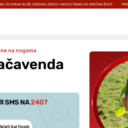
ŽE OZDRAVLJENJU I NOVOJ ŠANSI ZA SREĆAN ŽIVOT.
PRIDRUŽITE NAM SE
ane na nogama
Kačavenda
JI SMS NA
2407
Uplati karticom