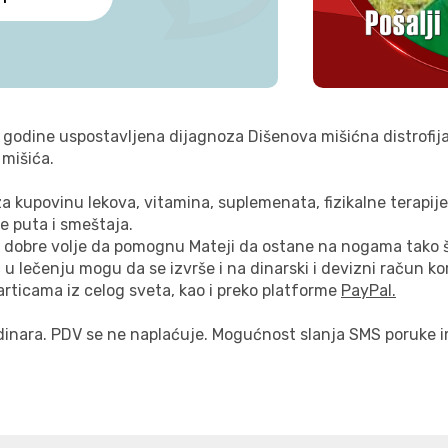
. godine uspostavljena dijagnoza Dišenova mišićna distrofija 
 mišića.
a kupovinu lekova, vitamina, suplemenata, fizikalne terapije
ve puta i smeštaja.
 dobre volje da pomognu Mateji da ostane na nogama tako š
u lečenju mogu da se izvrše i na dinarski i devizni račun ko
rticama iz celog sveta, kao i preko platforme
PayPal.
inara. PDV se ne naplaćuje. Mogućnost slanja SMS poruke ima