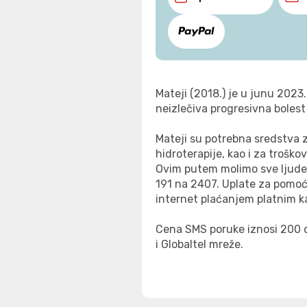
Mateji (2018.) je u junu 2023
neizlečiva progresivna bolest
Mateji su potrebna sredstva z
hidroterapije, kao i za troško
Ovim putem molimo sve ljude
191 na 2407. Uplate za pomoć 
internet plaćanjem platnim ka
Cena SMS poruke iznosi 200 d
i Globaltel mreže.