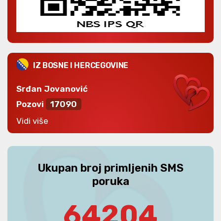
IZ BOSNE I HERCEGOVINE
Srđan Jovanović
Pozovi
17090
Vidi više
Ukupan broj primljenih SMS
poruka
64204