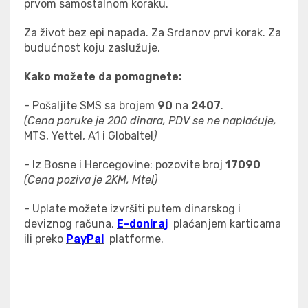
prvom samostalnom koraku.
Za život bez epi napada. Za Srđanov prvi korak. Za
budućnost koju zaslužuje.
Kako
možete da pomognete:
- Pošaljite SMS sa brojem
90
na
2407
.
(Cena poruke je 200 dinara, PDV se ne naplaćuje,
MTS, Yettel, A1 i Globaltel
)
- Iz Bosne i Hercegovine: pozovite broj
17090
(Cena poziva je 2KM, Mtel)
- Uplate možete izvršiti putem dinarskog i
deviznog računa,
E-doniraj
plaćanjem karticama
ili preko
PayPal
platforme.