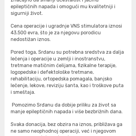
epileptičnih napada i omogući mu kvalitetniji i
sigurniji život.
Cena operacije i ugradnje VNS stimulatora iznosi
43.500 evra
, što je za njegovu porodicu
nedostižan iznos.
Pored toga, Srđanu su potrebna sredstva za dalja
lečenja i operacije u zemlji i inostranstvu,
tretmane matičnim ćelijama, fizikalne terapije,
logopedske i defektološke tretmane,
rehabilitaciju, ortopedska pomagala, banjsko
lečenje, lekove, reviziju šanta, kao i troškove puta
i smeštaja.
Pomozimo Srđanu da dobije priliku za život sa
manje epileptičnih napada i više bezbrižnih dana.
Svaka donacija, bez obzira na iznos, približava ga
ne samo neophodnoj operaciji, već i njegovom