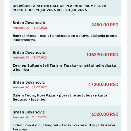
Srđan Jovanović
OBRAČUN TARIFE NA USLUGE PLATNOG PROMETA ZA
Korisnik
: 90
PERIOD: OD - 11-jul-2026 DO - 20-jul-2026
Ljubomir Tozev
Srđan Jovanović
2450.00 RSD
31.07.2026.
2000.00 RSD
Korisnik
: 90
18.07.2026.
Srđan Jovanović
Korisnik
: 90
Banka Intesa - naplata naknada po osnovu plaćanja prema
inostranstvu
Dragan BlagojeviĆ
31.07.2026.
Srđan Jovanović
1000.00 RSD
106290.00 RSD
Srđan Jovanović
Korisnik
: 90
18.07.2026.
Korisnik
: 90
Zeynep Sultan oteli Turizm, Turska - smeštaj radi odlaska
u bolnicu
Irena MandiĆ
31.07.2026.
1000.00 RSD
Srđan Jovanović
47200.00 RSD
Srđan Jovanović
Korisnik
: 90
18.07.2026.
Korisnik
: 90
Ozlem Tours, Novi Pazar - povratne autobuske karte
Beograd - Istanbul
DANICA PERUŠKOVIĆ
30.07.2026.
493.00 RSD
Srđan Jovanović
Srđan Jovanović
16520.00 RSD
Korisnik
Korisnik
: 90
: 90
11.07.2026.
Lider Limo d.o.o., Beograd - troškovi konsultacije fizikalna
Milijana Panovic
terapija