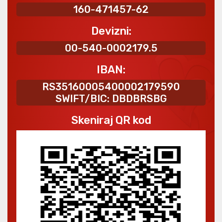
160-471457-62
Devizni:
00-540-0002179.5
IBAN:
RS35160005400002179590
SWIFT/BIC: DBDBRSBG
Skeniraj QR kod