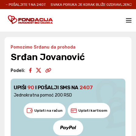
ITE 1 NA 2407.
SVAKA PORUKA JE KORAK BLIŽE OZDRAVLJENJU I NOVOJ ŠAN
Pomozimo Srđanu da prohoda
Srđan Jovanović
Podeli:
UPIŠI
90
I POŠALJI SMS NA
2407
Jednokratna pomoć 200 RSD
Uplati na račun
Uplati karticom