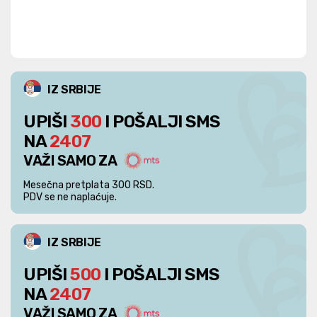
IZ SRBIJE
UPIŠI
300
I POŠALJI SMS
NA
2407
VAŽI SAMO ZA
Mesečna pretplata 300 RSD.
PDV se ne naplaćuje.
IZ SRBIJE
UPIŠI
500
I POŠALJI SMS
NA
2407
VAŽI SAMO ZA