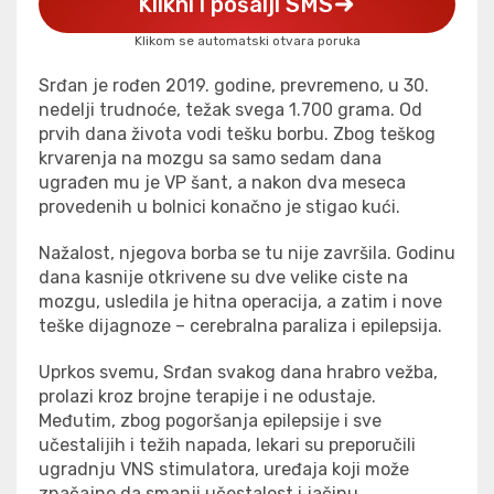
Klikni i pošalji SMS
Klikom se automatski otvara poruka
Srđan je rođen 2019. godine, prevremeno, u 30.
nedelji trudnoće, težak svega 1.700 grama. Od
prvih dana života vodi tešku borbu. Zbog teškog
krvarenja na mozgu sa samo sedam dana
ugrađen mu je VP šant, a nakon dva meseca
provedenih u bolnici konačno je stigao kući.
Nažalost, njegova borba se tu nije završila. Godinu
dana kasnije otkrivene su dve velike ciste na
mozgu, usledila je hitna operacija, a zatim i nove
teške dijagnoze – cerebralna paraliza i epilepsija.
Uprkos svemu, Srđan svakog dana hrabro vežba,
prolazi kroz brojne terapije i ne odustaje.
Međutim, zbog pogoršanja epilepsije i sve
učestalijih i težih napada, lekari su preporučili
ugradnju
VNS stimulatora
, uređaja koji može
značajno da smanji učestalost i jačinu