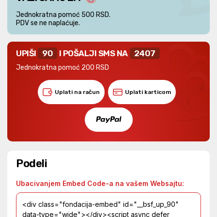
Jednokratna pomoć 500 RSD.
PDV se ne naplaćuje.
UPIŠI
90
I POŠALJI SMS NA
2407
Jednokratna pomoć 200 RSD
Uplati na račun
Uplati karticom
Podeli
Ubacivanjem Embed Code-a na vašem Websajtu: