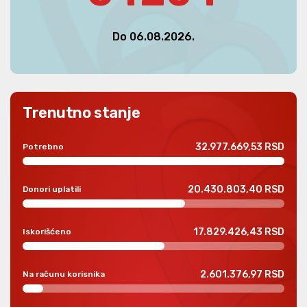
Do 06.08.2026.
Trenutno stanje
32.977.669,53 RSD
Potrebno
20.430.803,40 RSD
Donori uplatili
17.829.426,43 RSD
Iskorišćeno
2.601.376,97 RSD
Na računu korisnika