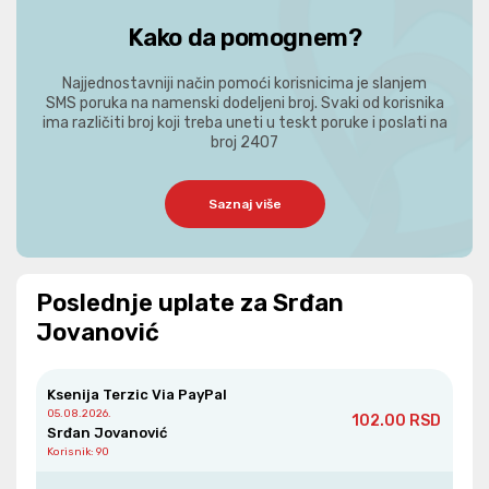
Kako da pomognem?
Najjednostavniji način pomoći korisnicima je slanjem
SMS poruka na namenski dodeljeni broj. Svaki od korisnika
ima različiti broj koji treba uneti u teskt poruke i poslati na
broj 2407
Saznaj više
Poslednje uplate za Srđan
Jovanović
Ksenija Terzic Via PayPal
05.08.2026.
102.00 RSD
Srđan Jovanović
Korisnik
: 90