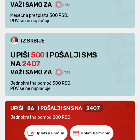
VAŽI SAMO ZA
Mesečna pretplata 300 RSD.
PDV se ne naplaćuje.
IZ SRBIJE
UPIŠI
500
I POŠALJI SMS
NA
2407
VAŽI SAMO ZA
Jednokratna pomoć 500 RSD.
PDV se ne naplaćuje.
UPIŠI
86
I POŠALJI SMS NA
2407
Jednokratna pomoć 200 RSD
Uplati na račun
Uplati karticom