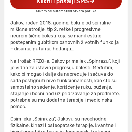
Klikni i pošalji SMS
Klikom se automatski otvara poruka
Jakov, rođen 2018. godine, boluje od spinalne
mišićne atrofije, tip 2, retke i progresivne
neuromišićne bolesti koja se manifestuje
postepenim gubitkom osnovnih životnih funkcija
– disanja, gutanja, hodanja…
Na trošak RFZO-a, Jakov prima lek „Spinrazu“, koji
je vidno zaustavio progresiju bolesti. Međutim,
kako bi mogao i dalje da napreduje i sačuva do
sada postignuti nivo funkcionalnosti, kao što su
samostalno sedenje, korišćenje ruku, puženje,
stajanje i bočni hod uz pridržavanje za predmete,
potrebne su mu dodatne terapije i medicinska
pomoć.
Osim leka „Spinraza“, Jakovu su neophodne:
fizikalne, kinezi i osteopatske terapije, kvantne i
bioinformatičke terapije, logopedski tretmani,