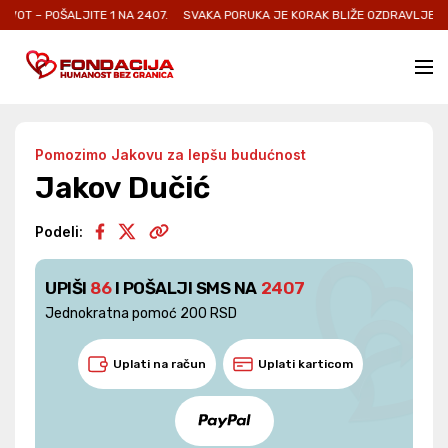
ŠALJITE 1 NA 2407.
SVAKA PORUKA JE KORAK BLIŽE OZDRAVLJENJU I NOVOJ
Pomozimo Jakovu za lepšu budućnost
Jakov Dučić
Podeli:
UPIŠI
86
I POŠALJI SMS NA
2407
Jednokratna pomoć 200 RSD
Uplati na račun
Uplati karticom