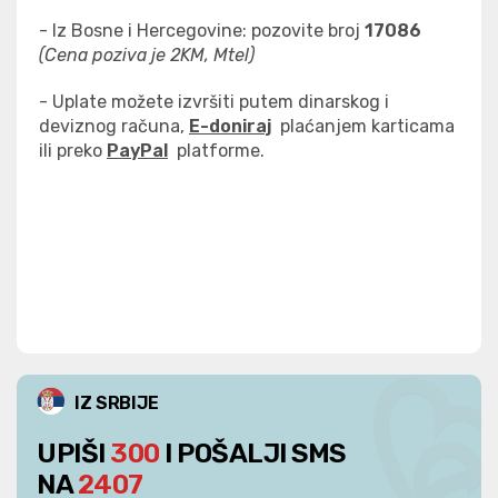
- Iz Bosne i Hercegovine: pozovite broj
17086
(Cena poziva je 2KM, Mtel)
- Uplate možete izvršiti putem dinarskog i
deviznog računa,
E-doniraj
plaćanjem karticama
ili preko
PayPal
platforme.
IZ SRBIJE
UPIŠI
300
I POŠALJI SMS
NA
2407