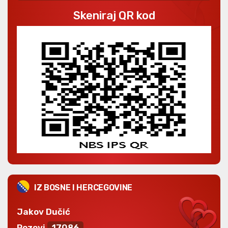
Skeniraj QR kod
IZ BOSNE I HERCEGOVINE
Jakov Dučić
Pozovi
17086