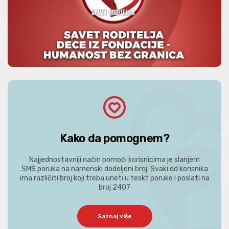
Kako da pomognem?
Najjednostavniji način pomoći korisnicima je slanjem
SMS poruka na namenski dodeljeni broj. Svaki od korisnika
ima različiti broj koji treba uneti u teskt poruke i poslati na
broj 2407
Saznaj više