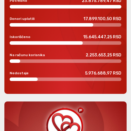
23.875.789,47 RSD
Potrebno
17.899.100,50 RSD
Donori uplatili
15.645.447,25 RSD
Iskorišćeno
2.253.653,25 RSD
Na računu korisnika
5.976.688,97 RSD
Nedostaje