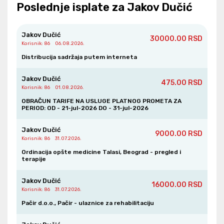
Poslednje isplate za Jakov Dučić
14.07.2026.
5838.00 RSD
Jakov Dučić
Korisnik
: 86
Jakov Dučić
30000.00 RSD
Miroslav BrziĆ
Korisnik
: 86
06.08.2026.
13.07.2026.
3000.00 RSD
Distribucija sadržaja putem interneta
Jakov Dučić
Korisnik
: 86
Jakov Dučić
475.00 RSD
Korisnik
: 86
01.08.2026.
Branka Jankovic
13.07.2026.
OBRAČUN TARIFE NA USLUGE PLATNOG PROMETA ZA
500.00 RSD
Jakov Dučić
PERIOD: OD - 21-jul-2026 DO - 31-jul-2026
Korisnik
: 86
Jakov Dučić
9000.00 RSD
Stefan Jovic
Korisnik
: 86
31.07.2026.
09.07.2026.
10000.00 RSD
Ordinacija opšte medicine Talasi, Beograd - pregled i
Jakov Dučić
terapije
Korisnik
: 86
Jakov Dučić
16000.00 RSD
Uplata operatera za SMS
Korisnik
: 86
31.07.2026.
05/26
248600.00 RSD
04.07.2026.
Pačir d.o.o., Pačir - ulaznice za rehabilitaciju
Jakov Dučić
Korisnik
: 86