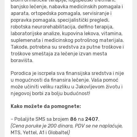
banjsko lečenje, nabavka medicinskih pomagala i
aparata, ortopedska pomagala, servisiranje i
popravka pomagala, specijalistički pregledi,
robotska neurorehabilitacija, delfino terapija,
laboratorijske analize, kupovina lekova, vitamina,
suplemenata i medicinskog potrošnog materijala.
Takođe, potrebna su sredstva za putne troškove i
troškove smeštaja za lečenje izvan mesta
boravišta.
Porodica je iscrpela sva finansijska sredstva i nije
u mogućnosti da finansira lečenje. Vaša pomoć
može učiniti veliku razliku u Jakovljevom životu i
njegovoj borbi za bolju budućnost!
Kako možete da pomognete:
- Pošaljite SMS sa brojem
86
na
2407
.
(Cena poruke je 200 dinara, PDV se ne naplaćuje,
MTS, Yettel, A1 i Globaltel
)