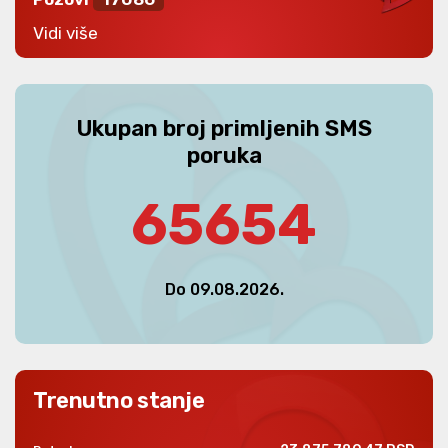
Vidi više
Ukupan broj primljenih SMS
poruka
65654
Do 09.08.2026.
Trenutno stanje