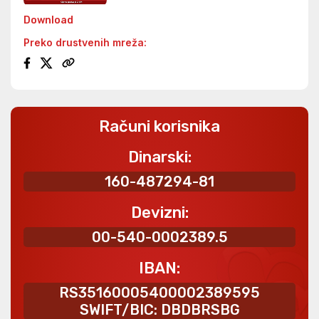
Download
Preko drustvenih mreža:
Računi korisnika
Dinarski:
160-487294-81
Devizni:
00-540-0002389.5
IBAN:
RS35160005400002389595
SWIFT/BIC: DBDBRSBG