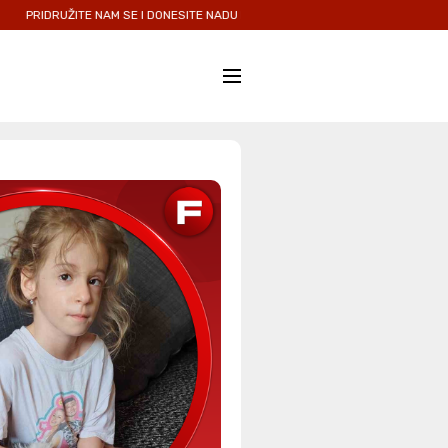
TE NAM SE I DONESITE NADU I LJUBAV ONIMA KOJIMA JE NAJPOTREBNIJA.