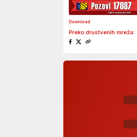
Download
Preko drustvenih mreža: