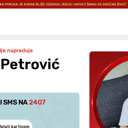
KORAK BLIŽE OZDRAVLJENJU I NOVOJ ŠANSI ZA SREĆAN ŽIVOT.
PRIDRUŽI
lje napreduje
 Petrović
I SMS NA
2407
Uplati karticom