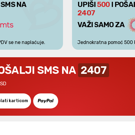
 SMS NA
UPIŠI
500
I POŠA
2407
VAŽI SAMO ZA
PDV se ne naplaćuje.
Jednokratna pomoć 500 
POŠALJI SMS NA
2407
RSD
lati karticom