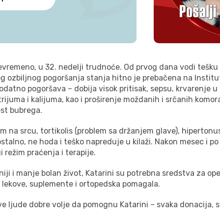
evremeno, u 32. nedelji trudnoće. Od prvog dana vodi tešku 
bog ozbiljnog pogoršanja stanja hitno je prebačena na Instit
dodatno pogoršava – dobija visok pritisak, sepsu, krvarenje u
rijuma i kalijuma, kao i proširenje moždanih i srčanih komora
est bubrega.
 na srcu, tortikolis (problem sa držanjem glave), hipertonus 
stalno, ne hoda i teško napreduje u kilaži. Nakon mesec i po
i režim praćenja i terapije.
niji i manje bolan život, Katarini su potrebna sredstva za o
be, lekove, suplemente i ortopedska pomagala.
 ljude dobre volje da pomognu Katarini – svaka donacija, sv