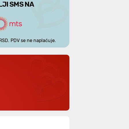
LJI SMS NA
RSD.
PDV se ne naplaćuje.