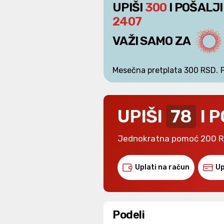
UPIŠI
300
I POŠALJI
2407
VAŽI SAMO ZA
Mesečna pretplata 300 RSD.
UPIŠI
78
I 
Jednokratna pomoć 200 
Uplati na račun
Up
Podeli