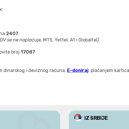
:
na
2407
.
PDV se ne naplaćuje,
MTS, Yettel, A1 i Globaltel
)
ovite broj
17087
em dinarskog i deviznog računa,
E-doniraj
plaćanjem kartica
IZ SRBIJE