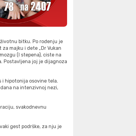
životnu bitku. Po rođenju je
ut za majku i dete „Dr Vukan
 mozgu (I stepena), ciste na
. Postavljena joj je dijagnoza
i hipotonija osovine tela.
 dana na intenzivnoj nezi,
peraciju, svakodnevnu
aki gest podrške, za nju je