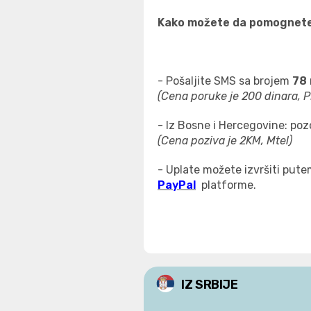
Kako
možete da pomognete
- Pošaljite SMS sa brojem
78
(Cena poruke je 200 dinara, 
- Iz Bosne i Hercegovine: poz
(Cena poziva je 2KM, Mtel)
- Uplate možete izvršiti put
PayPal
platforme.
IZ SRBIJE