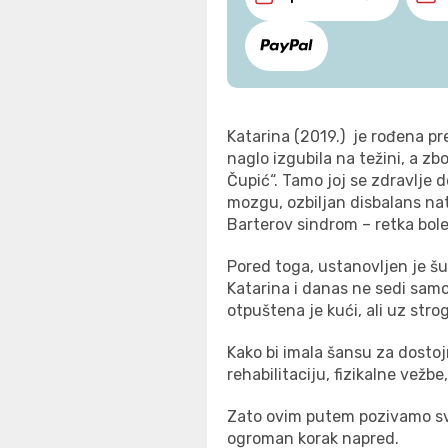
Katarina
(2019.)
je rođena pr
naglo izgubila na težini, a z
Čupić“. Tamo joj se zdravlje 
mozgu, ozbiljan disbalans nat
Barterov sindrom – retka bol
Pored toga, ustanovljen je šum
Katarina i danas ne sedi samo
otpuštena je kući, ali uz strog
Kako bi imala šansu za dostoj
rehabilitaciju, fizikalne vež
Zato ovim putem pozivamo sve
ogroman korak napred.