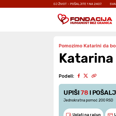
KOJI SE BORE ZA SVOJ ŽIVOT – POŠALJITE 1 NA 2407.
SVAKA PORUKA JE 
Pomozimo Katarini da bo
Katarina
Podeli:
UPIŠI
78
I POŠALJ
Jednokratna pomoć 200 RSD
Uplati na račun