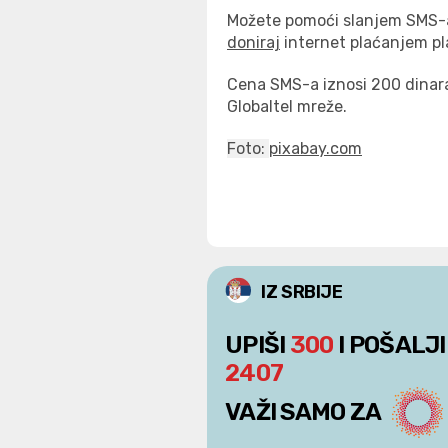
Možete pomoći slanjem SMS-a 
doniraj
internet plaćanjem pla
Cena SMS-a iznosi 200 dinara
Globaltel mreže.
Foto:
pixabay.com
IZ SRBIJE
UPIŠI
300
I POŠALJI
2407
VAŽI SAMO ZA