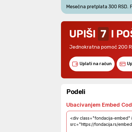
Mesečna pretplata 300 RSD.
UPIŠI
7
I PO
Jednokratna pomoć 200 
Uplati na račun
Up
Podeli
Ubacivanjem Embed Cod