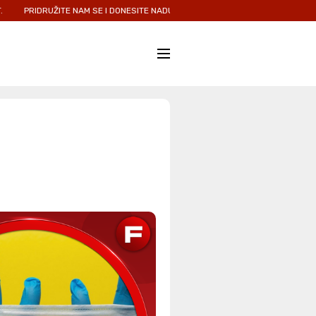
TE NAM SE I DONESITE NADU I LJUBAV ONIMA KOJIMA JE NAJPOTREBNIJA.