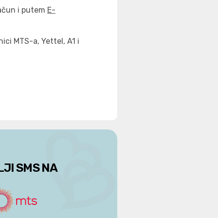
račun i putem
E-
ci MTS-a, Yettel, A1 i
LJI SMS NA