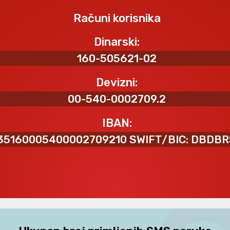
Računi korisnika
Dinarski:
160-505621-02
Devizni:
00-540-0002709.2
IBAN:
35160005400002709210 SWIFT/BIC: DBDB