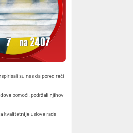
nspirisali su nas da pored reči
idove pomoći, podržali njihov
za kvalitetnije uslove rada.
.