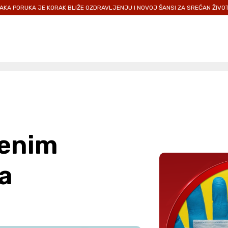
 KORAK BLIŽE OZDRAVLJENJU I NOVOJ ŠANSI ZA SREĆAN ŽIVOT.
PRIDRUŽI
venim
a