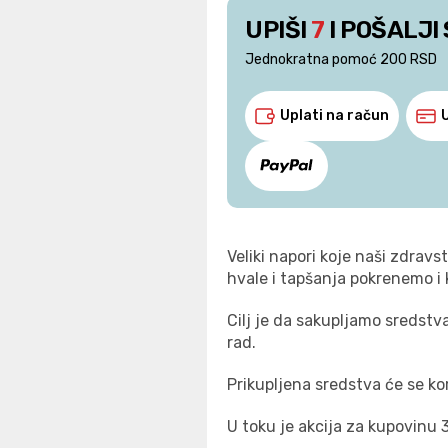
UPIŠI
7
I POŠALJI
Jednokratna pomoć 200 RSD
Uplati na račun
Veliki napori koje naši zdravs
hvale i tapšanja pokrenemo i 
Cilj je da sakupljamo sredstv
rad.
Prikupljena sredstva će se kor
U toku je akcija za kupovinu