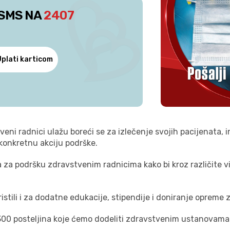
 SMS NA
2407
Uplati karticom
tveni radnici ulažu boreći se za izlečenje svojih pacijenata, i
konkretnu akciju podrške.
a za podršku zdravstvenim radnicima kako bi kroz različite v
istili i za dodatne edukacije, stipendije i doniranje opreme 
 300 posteljina koje ćemo dodeliti zdravstvenim ustanovama