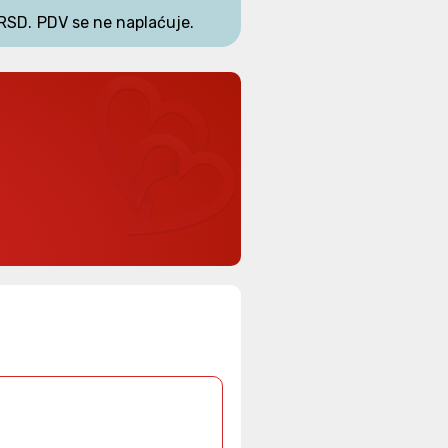
RSD.
PDV se ne naplaćuje.