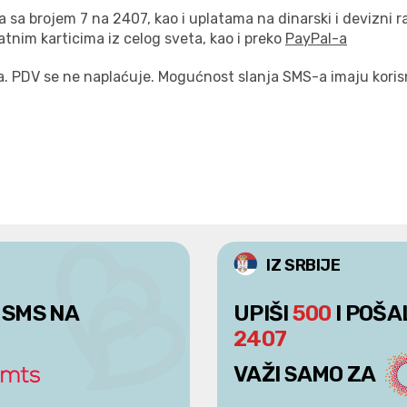
sa brojem 7 na 2407, kao i uplatama na dinarski i devizni 
tnim karticima iz celog sveta, kao i preko
PayPal-a
. PDV se ne naplaćuje. Mogućnost slanja SMS-a imaju korisni
IZ SRBIJE
 SMS NA
UPIŠI
500
I POŠA
2407
VAŽI SAMO ZA