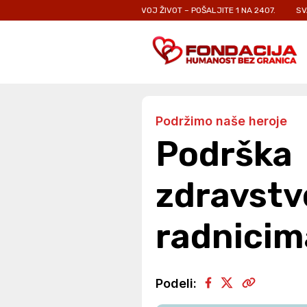
 KOJI SE BORE ZA SVOJ ŽIVOT – POŠALJITE 1 NA 2407.
SVAKA PORUKA JE
Podržimo naše heroje
Podrška
zdravst
radnicim
Podeli: