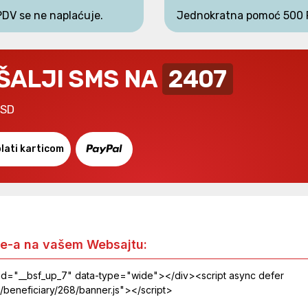
PDV se ne naplaćuje.
Jednokratna pomoć 500 
ŠALJI SMS NA
2407
RSD
lati karticom
e-a na vašem Websajtu: