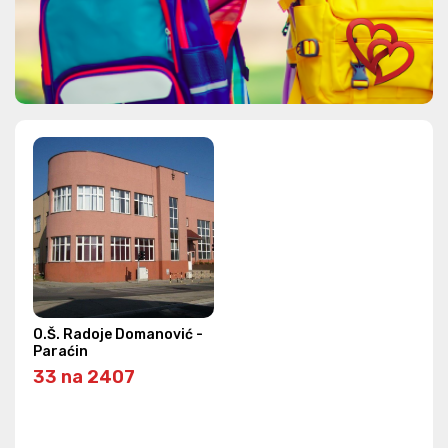
O.Š. Radoje Domanović -
Paraćin
33 na 2407