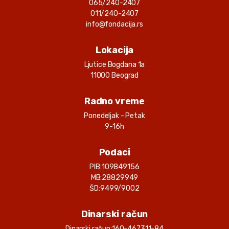
065/240-2407
011/240-2407
info@fondacija.rs
Lokacija
Ljutice Bogdana 1a
11000 Beograd
Radno vreme
Ponedeljak - Petak
9-16h
Podaci
PIB:
109849156
MB:
28829949
ŠD:
9499/9002
Dinarski račun
Dinarski račun:
160-467311-84