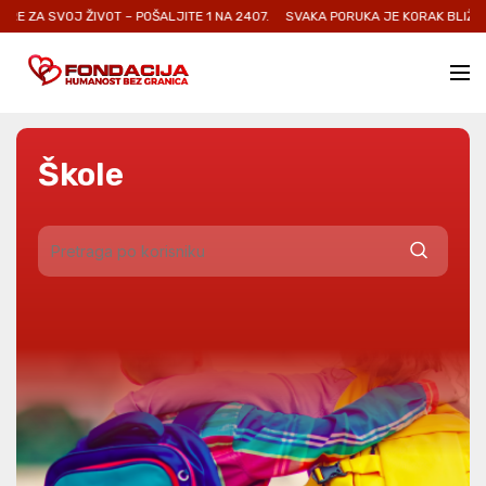
E ZA SVOJ ŽIVOT – POŠALJITE 1 NA 2407.
SVAKA PORUKA JE KORAK BLIŽE O
Škole