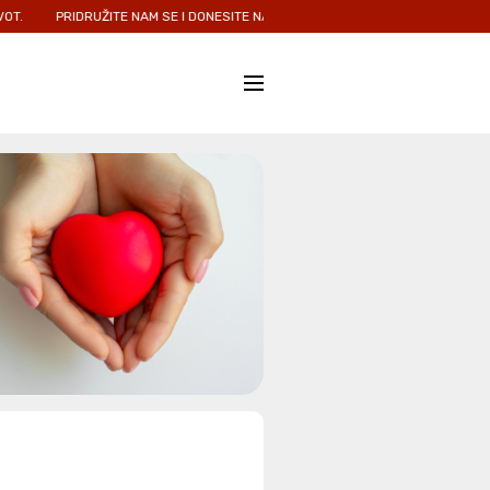
PRIDRUŽITE NAM SE I DONESITE NADU I LJUBAV ONIMA KOJIMA JE NAJPOTRE