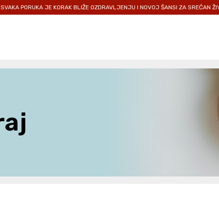
 PORUKA JE KORAK BLIŽE OZDRAVLJENJU I NOVOJ ŠANSI ZA SREĆAN ŽIVOT.
raj