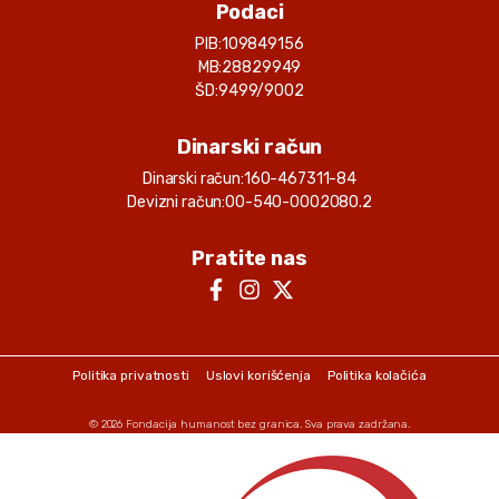
Podaci
PIB:
109849156
MB:
28829949
ŠD:
9499/9002
Dinarski račun
Dinarski račun:
160-467311-84
Devizni račun:
00-540-0002080.2
Pratite nas
Politika privatnosti
Uslovi korišćenja
Politika kolačića
© 2026
Fondacija humanost bez granica
. Sva prava zadržana.