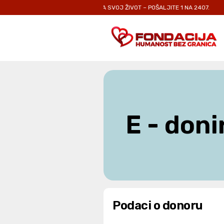
 ODRASLIMA KOJI SE BORE ZA SVOJ ŽIVOT – POŠALJITE 1 NA 2407.
SVAKA
E - doni
Podaci o donoru