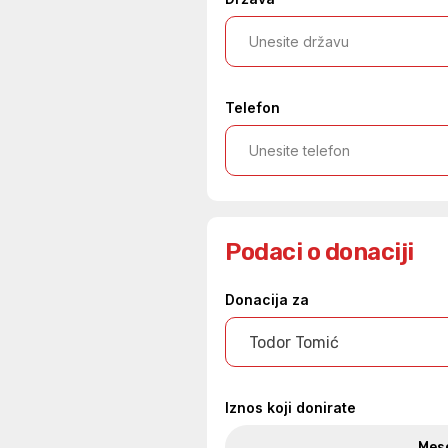
Telefon
Podaci o donaciji
Donacija za
Todor Tomić
Iznos koji donirate
Mes