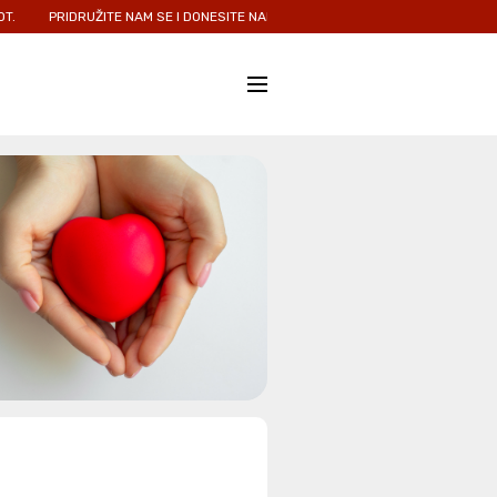
PRIDRUŽITE NAM SE I DONESITE NADU I LJUBAV ONIMA KOJIMA JE NAJPOTREB