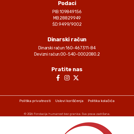
Podaci
PIB:
109849156
MB:
28829949
ŠD:
9499/9002
Dinarski račun
Dinarski račun:
160-467311-84
Devizni račun:
00-540-0002080.2
Pratite nas
Politika privatnosti
Uslovi korišćenja
Politika kolačića
© 2026
Fondacija humanost bez granica
. Sva prava zadržana.