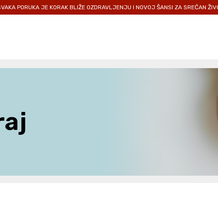
PORUKA JE KORAK BLIŽE OZDRAVLJENJU I NOVOJ ŠANSI ZA SREĆAN ŽIVOT.
raj