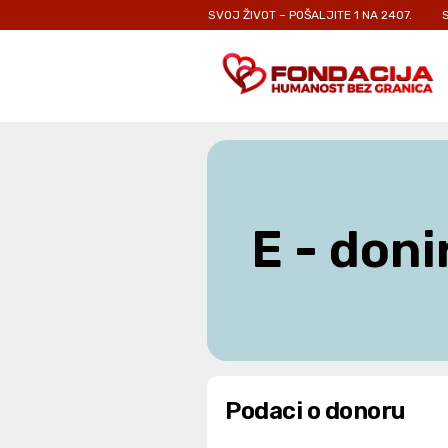
ODRASLIMA KOJI SE BORE ZA SVOJ ŽIVOT – POŠALJITE 1 NA 2407.
SVAKA 
E - doni
Podaci o donoru