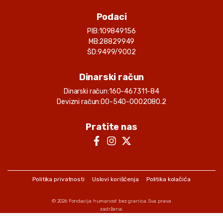
Podaci
PIB:
109849156
MB:
28829949
ŠD:
9499/9002
Dinarski račun
Dinarski račun:
160-467311-84
Devizni račun:
00-540-0002080.2
Pratite nas
Politika privatnosti
Uslovi korišćenja
Politika kolačića
© 2026
Fondacija humanost bez granica
. Sva prava
zadržana.