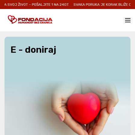
 SVOJ ŽIVOT – POŠALJITE 1 NA 2407.
SVAKA PORUKA JE KORAK BLIŽE OZDRA
E - doniraj