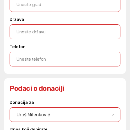
Država
Telefon
Podaci o donaciji
Donacija za
Uroš Milenković
Iznos koji donirate