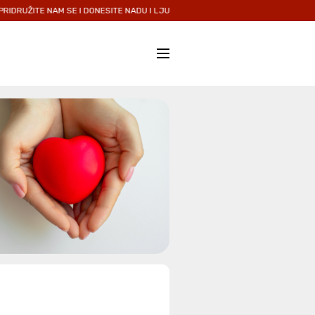
ŽITE NAM SE I DONESITE NADU I LJUBAV ONIMA KOJIMA JE NAJPOTREBNIJA.