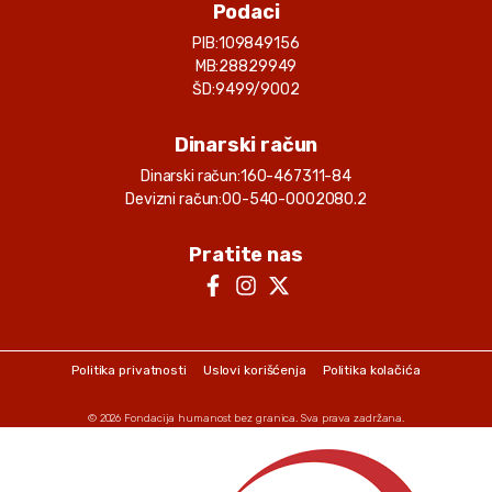
Podaci
PIB:
109849156
MB:
28829949
ŠD:
9499/9002
Dinarski račun
Dinarski račun:
160-467311-84
Devizni račun:
00-540-0002080.2
Pratite nas
Politika privatnosti
Uslovi korišćenja
Politika kolačića
© 2026
Fondacija humanost bez granica
. Sva prava zadržana.