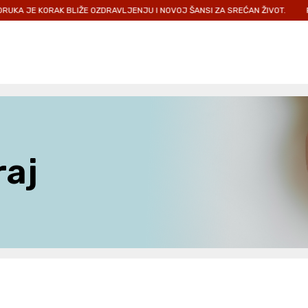
JE KORAK BLIŽE OZDRAVLJENJU I NOVOJ ŠANSI ZA SREĆAN ŽIVOT.
PRIDRU
raj