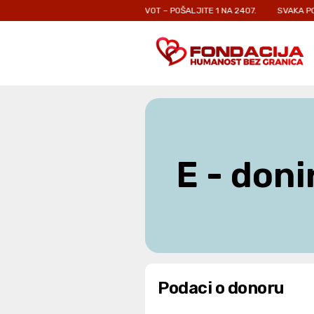
MA KOJI SE BORE ZA SVOJ ŽIVOT – POŠALJITE 1 NA 2407.
SVAKA PORUKA 
E - doni
Podaci o donoru